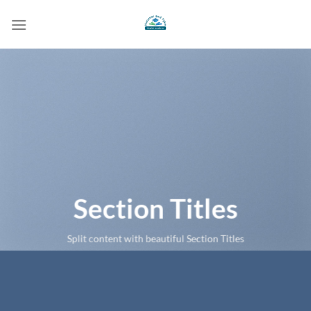
Bỏ
qua
nội
dung
Section Titles
Split content with beautiful Section Titles