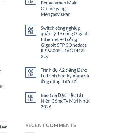
Th8
Pengalaman Main
Online yang
Mengasyikkan
Switch công nghiệp
06
Th8
quản lý 16 cổng Gigabit
Ethernet + 4 cổng
Gigabit SFP 3Onedata
IES6300SL-16GT4GS-
2LV
Trình độ A2 tiếng Đức:
k
06
Th8
Lộ trình học, kỹ năng và
ứng dụng thực tế
gi
Báo Giá Đặt Tiệc Tất
06
Th8
Niên Công Ty Mới Nhất
2026
RECENT COMMENTS
 luận