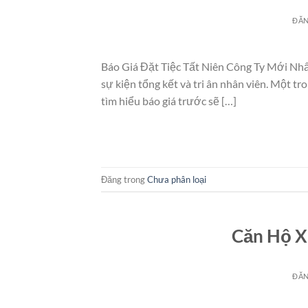
ĐĂ
Báo Giá Đặt Tiệc Tất Niên Công Ty Mới Nhấ
sự kiện tổng kết và tri ân nhân viên. Một t
tìm hiểu báo giá trước sẽ […]
Đăng trong
Chưa phân loại
Căn Hộ X
ĐĂ