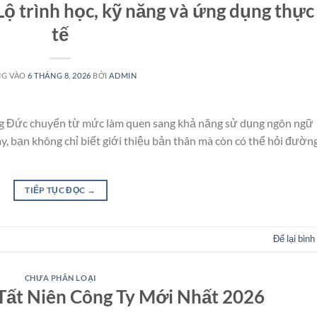
Lộ trình học, kỹ năng và ứng dụng thực
tế
NG VÀO
6 THÁNG 8, 2026
BỞI
ADMIN
iếng Đức chuyển từ mức làm quen sang khả năng sử dụng ngôn ngữ
y, bạn không chỉ biết giới thiệu bản thân mà còn có thể hỏi đường
TIẾP TỤC ĐỌC
→
Để lại bình
CHƯA PHÂN LOẠI
 Tất Niên Công Ty Mới Nhất 2026