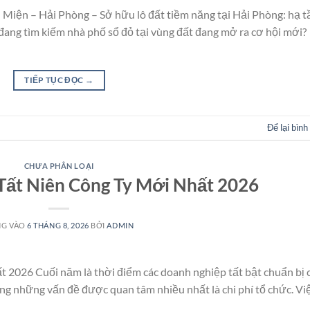
iện – Hải Phòng – Sở hữu lô đất tiềm năng tại Hải Phòng: hạ t
đang tìm kiếm nhà phố sổ đỏ tại vùng đất đang mở ra cơ hội mới?
TIẾP TỤC ĐỌC
→
Để lại bình
CHƯA PHÂN LOẠI
 Tất Niên Công Ty Mới Nhất 2026
NG VÀO
6 THÁNG 8, 2026
BỞI
ADMIN
t 2026 Cuối năm là thời điểm các doanh nghiệp tất bật chuẩn bị 
rong những vấn đề được quan tâm nhiều nhất là chi phí tổ chức. Vi