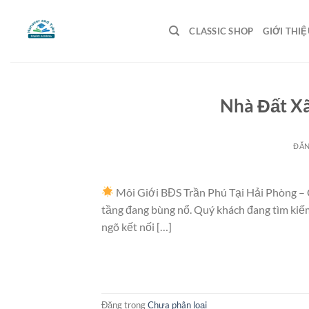
Bỏ
qua
CLASSIC SHOP
GIỚI THIỆ
nội
dung
Nhà Đất X
ĐĂ
Môi Giới BĐS Trần Phú Tại Hải Phòng – C
tầng đang bùng nổ. Quý khách đang tìm kiếm
ngõ kết nối […]
Đăng trong
Chưa phân loại