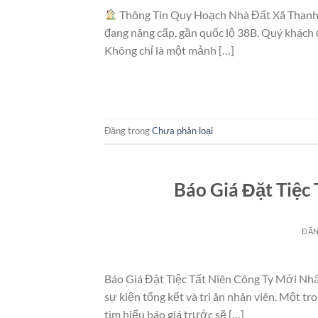
Thông Tin Quy Hoạch Nhà Đất Xã Thanh M
đang nâng cấp, gần quốc lộ 38B. Quý khách 
Không chỉ là một mảnh […]
Đăng trong
Chưa phân loại
Báo Giá Đặt Tiệc
ĐĂ
Báo Giá Đặt Tiệc Tất Niên Công Ty Mới Nhấ
sự kiện tổng kết và tri ân nhân viên. Một t
tìm hiểu báo giá trước sẽ […]