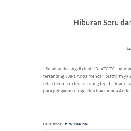
Hiburan Seru da
ĐĂ
Selamat datang di dunia OLXTOTO, bandar
tertandingi! Jika Anda mencari platform ya
telah berada di tempat yang tepat. Di sin
para penggemar togel dan bagaimana Anda b
Đăng trong
Chưa phân loại