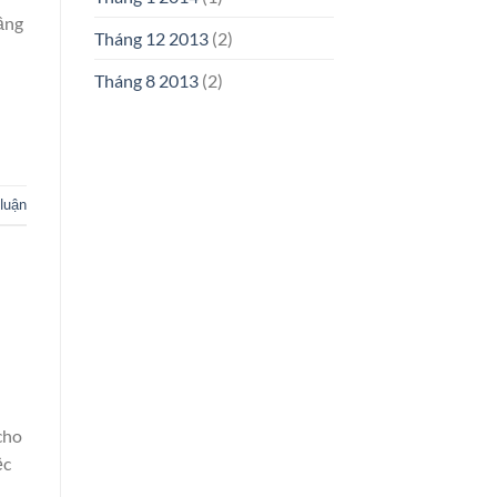
ầng
Tháng 12 2013
(2)
Tháng 8 2013
(2)
 luận
cho
ệc