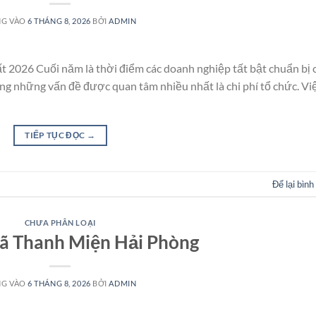
NG VÀO
6 THÁNG 8, 2026
BỞI
ADMIN
t 2026 Cuối năm là thời điểm các doanh nghiệp tất bật chuẩn bị 
rong những vấn đề được quan tâm nhiều nhất là chi phí tổ chức. Vi
TIẾP TỤC ĐỌC
→
Để lại bình
CHƯA PHÂN LOẠI
ã Thanh Miện Hải Phòng
NG VÀO
6 THÁNG 8, 2026
BỞI
ADMIN