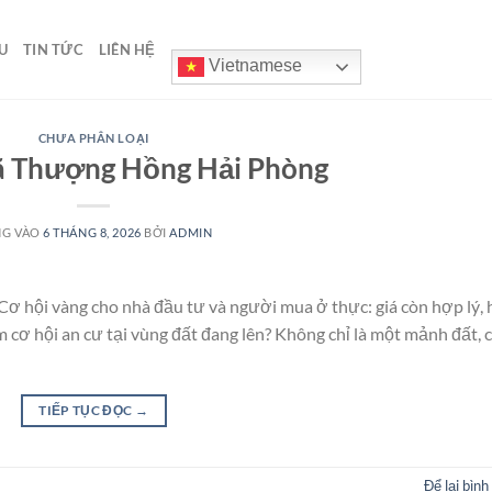
U
TIN TỨC
LIÊN HỆ
Vietnamese
CHƯA PHÂN LOẠI
ã Thượng Hồng Hải Phòng
NG VÀO
6 THÁNG 8, 2026
BỞI
ADMIN
ơ hội vàng cho nhà đầu tư và người mua ở thực: giá còn hợp lý, 
 cơ hội an cư tại vùng đất đang lên? Không chỉ là một mảnh đất, 
TIẾP TỤC ĐỌC
→
Để lại bình