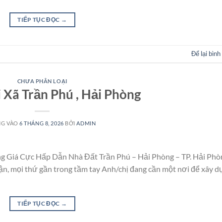
TIẾP TỤC ĐỌC
→
Để lại bình
CHƯA PHÂN LOẠI
i Xã Trần Phú , Hải Phòng
NG VÀO
6 THÁNG 8, 2026
BỞI
ADMIN
g Giá Cực Hấp Dẫn Nhà Đất Trần Phú – Hải Phòng – TP. Hải Phò
cận, mọi thứ gần trong tầm tay Anh/chị đang cần một nơi để xây 
TIẾP TỤC ĐỌC
→