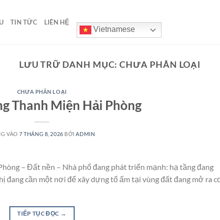
U
TIN TỨC
LIÊN HỆ
Vietnamese
LƯU TRỮ DANH MỤC:
CHƯA PHÂN LOẠI
CHƯA PHÂN LOẠI
g Thanh Miện Hải Phòng
NG VÀO
7 THÁNG 8, 2026
BỞI
ADMIN
hòng – Đất nền – Nhà phố đang phát triển mạnh: hạ tầng đang
hị đang cần một nơi để xây dựng tổ ấm tại vùng đất đang mở ra c
TIẾP TỤC ĐỌC
→