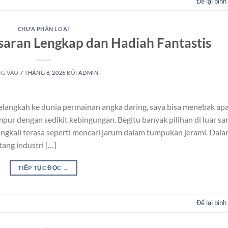
Để lại bình
CHƯA PHÂN LOẠI
aran Lengkap dan Hadiah Fantastis
NG VÀO
7 THÁNG 8, 2026
BỞI
ADMIN
elangkah ke dunia permainan angka daring, saya bisa menebak ap
ur dengan sedikit kebingungan. Begitu banyak pilihan di luar sa
ngkali terasa seperti mencari jarum dalam tumpukan jerami. Dal
ang industri […]
TIẾP TỤC ĐỌC
→
Để lại bình