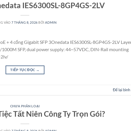
nedata IES6300SL-8GP4GS-2LV
NG VÀO
7 THÁNG 8, 2026
BỞI
ADMIN
 PoE + 4 cổng Gigabit SFP 3Onedata IES6300SL-8GP4GS-2LV Layer
/1000M SFP, dual power supply: 44~57VDC, DIN-Rail mounting
2lv/
TIẾP TỤC ĐỌC
→
Để lại bình
CHƯA PHÂN LOẠI
Tiệc Tất Niên Công Ty Trọn Gói?
NG VÀO
7 THÁNG 8, 2026
BỞI
ADMIN