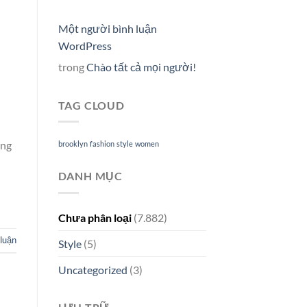
Một người bình luận
WordPress
trong
Chào tất cả mọi người!
TAG CLOUD
ừng
brooklyn
fashion
style
women
DANH MỤC
Chưa phân loại
(7.882)
 luận
Style
(5)
Uncategorized
(3)