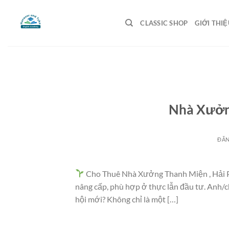
Bỏ
qua
CLASSIC SHOP
GIỚI THIỆ
nội
dung
Nhà Xưởn
ĐĂ
Cho Thuê Nhà Xưởng Thanh Miện , Hải P
nâng cấp, phù hợp ở thực lẫn đầu tư. Anh/c
hội mới? Không chỉ là một […]