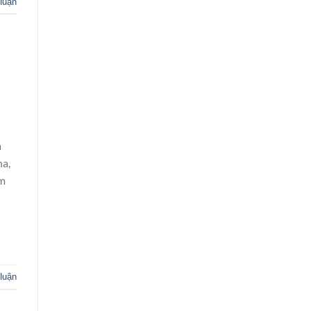
 luận
a
na,
am
 luận