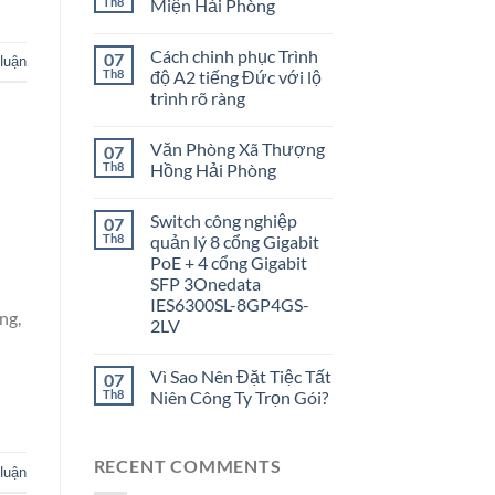
Th8
Miện Hải Phòng
Cách chinh phục Trình
07
 luận
Th8
độ A2 tiếng Đức với lộ
trình rõ ràng
Văn Phòng Xã Thượng
07
Th8
Hồng Hải Phòng
Switch công nghiệp
07
Th8
quản lý 8 cổng Gigabit
PoE + 4 cổng Gigabit
SFP 3Onedata
IES6300SL-8GP4GS-
ng,
2LV
Vì Sao Nên Đặt Tiệc Tất
07
Th8
Niên Công Ty Trọn Gói?
RECENT COMMENTS
 luận