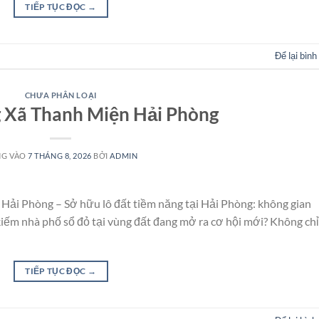
TIẾP TỤC ĐỌC
→
Để lại bình
CHƯA PHÂN LOẠI
Xã Thanh Miện Hải Phòng
NG VÀO
7 THÁNG 8, 2026
BỞI
ADMIN
Hải Phòng – Sở hữu lô đất tiềm năng tại Hải Phòng: không gian
kiếm nhà phố sổ đỏ tại vùng đất đang mở ra cơ hội mới? Không chỉ
TIẾP TỤC ĐỌC
→