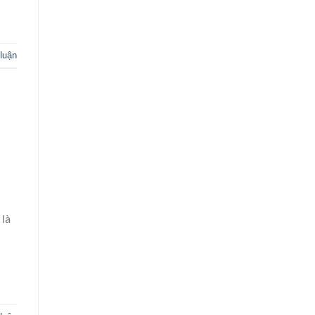
 luận
 là