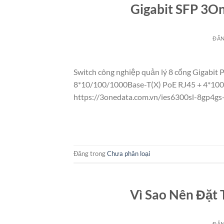
Gigabit SFP 3O
ĐĂ
Switch công nghiệp quản lý 8 cổng Gigabit
8*10/100/1000Base-T(X) PoE RJ45 + 4*100
https://3onedata.com.vn/ies6300sl-8gp4gs-
Đăng trong
Chưa phân loại
Vì Sao Nên Đặt 
ĐĂ