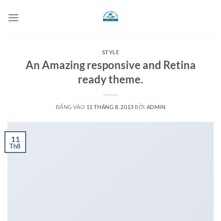
Bỏ
qua
nội
dung
STYLE
An Amazing responsive and Retina
ready theme.
ĐĂNG VÀO
11 THÁNG 8, 2013
BỞI
ADMIN
11
Th8