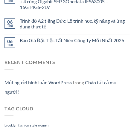
Th8
+ 4 cổng Gigabit SFP 3Onedata IES6300SL-
16GT4GS-2LV
Trình độ A2 tiếng Đức: Lộ trình học, kỹ năng và ứng
06
Th8
dụng thực tế
Báo Giá Đặt Tiệc Tất Niên Công Ty Mới Nhất 2026
06
Th8
RECENT COMMENTS
Một người bình luận WordPress
trong
Chào tất cả mọi
người!
TAG CLOUD
brooklyn
fashion
style
women