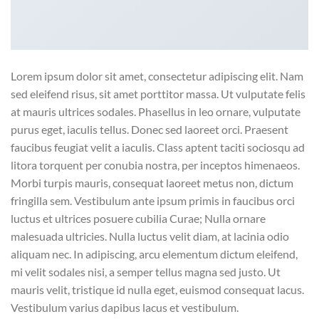
Lorem ipsum dolor sit amet, consectetur adipiscing elit. Nam
sed eleifend risus, sit amet porttitor massa. Ut vulputate felis
at mauris ultrices sodales. Phasellus in leo ornare, vulputate
purus eget, iaculis tellus. Donec sed laoreet orci. Praesent
faucibus feugiat velit a iaculis. Class aptent taciti sociosqu ad
litora torquent per conubia nostra, per inceptos himenaeos.
Morbi turpis mauris, consequat laoreet metus non, dictum
fringilla sem. Vestibulum ante ipsum primis in faucibus orci
luctus et ultrices posuere cubilia Curae; Nulla ornare
malesuada ultricies. Nulla luctus velit diam, at lacinia odio
aliquam nec. In adipiscing, arcu elementum dictum eleifend,
mi velit sodales nisi, a semper tellus magna sed justo. Ut
mauris velit, tristique id nulla eget, euismod consequat lacus.
Vestibulum varius dapibus lacus et vestibulum.