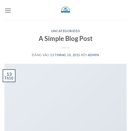
Bỏ
qua
nội
dung
UNCATEGORIZED
A Simple Blog Post
ĐĂNG VÀO
13 THÁNG 10, 2015
BỞI
ADMIN
13
Th10