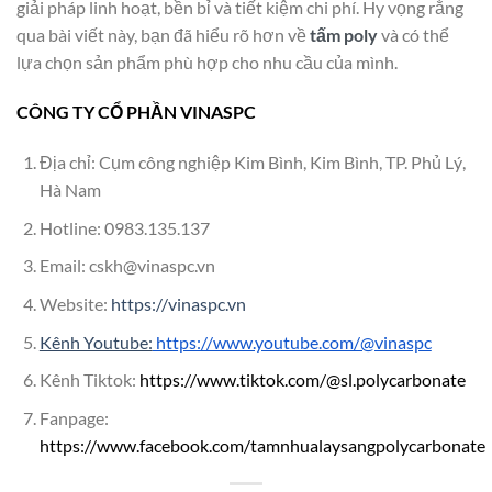
giải pháp linh hoạt, bền bỉ và tiết kiệm chi phí. Hy vọng rằng
qua bài viết này, bạn đã hiểu rõ hơn về
tấm poly
và có thể
lựa chọn sản phẩm phù hợp cho nhu cầu của mình.
CÔNG TY CỔ PHẦN VINASPC
Địa chỉ: Cụm công nghiệp Kim Bình, Kim Bình, TP. Phủ Lý,
Hà Nam
Hotline: 0983.135.137
Email:
cskh@vinaspc.vn
Website:
https://vinaspc.vn
Kênh Youtube:
https://www.youtube.com/@vinaspc
Kênh Tiktok:
https://www.tiktok.com/@sl.polycarbonate
Fanpage:
https://www.facebook.com/tamnhualaysangpolycarbonate