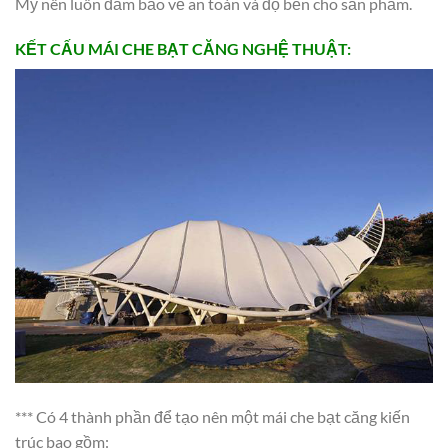
Mỹ nên luôn đảm bảo về an toàn và độ bền cho sản phẩm.
KẾT CẤU MÁI CHE BẠT CĂNG NGHỆ THUẬT:
*** Có 4 thành phần để tạo nên một mái che bạt căng kiến
trúc bao gồm: