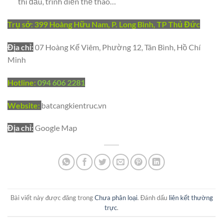
thi đấu, trình diễn thể thao…
Trụ sở: 399 Hoàng Hữu Nam, P. Long Bình, TP Thủ Đức
Địa chỉ:
07 Hoàng Kế Viêm, Phường 12, Tân Bình, Hồ Chí
Minh
Hotline:
094 606 2281
Website:
batcangkientruc.vn
Địa chỉ:
Google Map
Bài viết này được đăng trong
Chưa phân loại
. Đánh dấu
liên kết thường
trực
.