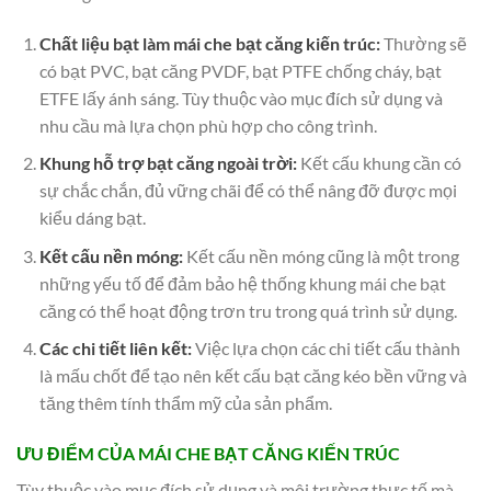
Chất liệu bạt làm mái che bạt căng kiến trúc:
Thường sẽ
có bạt PVC, bạt căng PVDF, bạt PTFE chống cháy, bạt
ETFE lấy ánh sáng. Tùy thuộc vào mục đích sử dụng và
nhu cầu mà lựa chọn phù hợp cho công trình.
Khung hỗ trợ bạt căng ngoài trời:
Kết cấu khung cần có
sự chắc chắn, đủ vững chãi để có thể nâng đỡ được mọi
kiểu dáng bạt.
Kết cấu nền móng:
Kết cấu nền móng cũng là một trong
những yếu tố để đảm bảo hệ thống khung mái che bạt
căng có thể hoạt động trơn tru trong quá trình sử dụng.
Các chi tiết liên kết:
Việc lựa chọn các chi tiết cấu thành
là mấu chốt để tạo nên kết cấu bạt căng kéo bền vững và
tăng thêm tính thẩm mỹ của sản phẩm.
ƯU ĐIỂM CỦA MÁI CHE BẠT CĂNG KIẾN TRÚC
Tùy thuộc vào mục đích sử dụng và môi trường thực tế mà