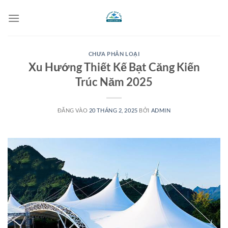
Bỏ
qua
nội
dung
CHƯA PHÂN LOẠI
Xu Hướng Thiết Kế Bạt Căng Kiến
Trúc Năm 2025
ĐĂNG VÀO
20 THÁNG 2, 2025
BỞI
ADMIN