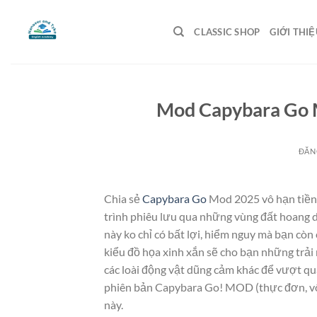
Bỏ
qua
CLASSIC SHOP
GIỚI THIỆ
nội
dung
Mod Capybara Go 
ĐĂN
Chia sẻ
Capybara Go
Mod 2025 vô hạn tiền 
trình phiêu lưu qua những vùng đất hoang dạ
này ko chỉ có bất lợi, hiểm nguy mà bạn còn 
kiểu đồ họa xinh xắn sẽ cho bạn những trải 
các loài động vật dũng cảm khác để vượt qu
phiên bản Capybara Go! MOD (thực đơn, vô 
này.