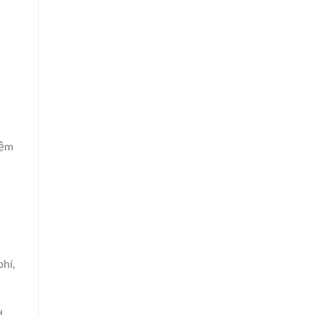
iệm
hí,
 ,