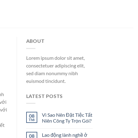
ABOUT
Lorem ipsum dolor sit amet,
consectetuer adipiscing elit,
sed diam nonummy nibh
euismod tincidunt.
nh
LATEST POSTS
 với
 với
Vì Sao Nên Đặt Tiệc Tất
08
Th8
Niên Công Ty Trọn Gói?
iết
Lao động lành nghề ở
08