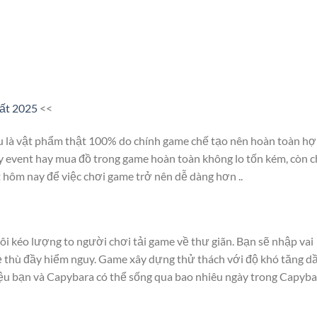
ất 2025
<<
u là vật phẩm thật 100% do chính game chế tạo nên hoàn toàn h
cày event hay mua đồ trong game hoàn toàn không lo tốn kém, còn 
 hôm nay để việc chơi game trở nên dễ dàng hơn ..
i kéo lượng to người chơi tải game về thư giãn. Bạn sẽ nhập vai
kẻ thù đầy hiểm nguy. Game xây dựng thử thách với độ khó tăng d
Liệu bạn và Capybara có thể sống qua bao nhiêu ngày trong Capyba