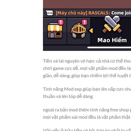
Tiền và tài nguyên vô hạn: cả nhà có thể th
chơi game cực dễ, mọi vật phẩm mod đều l
giản, dễ dàng, giúp bạn chiếm lợi thế tuyệt 
Tính năng Mod exp giúp bạn lên cấp cực nha
thuần và lên tóp dễ dàng
ngoài ra bản mod thêm tính năng free shop 
mọi vật phẩm xài mod đều là vật phẩm thật 
Với việc ở hữu tiền vô bờ, bạn ko phải lo vấ