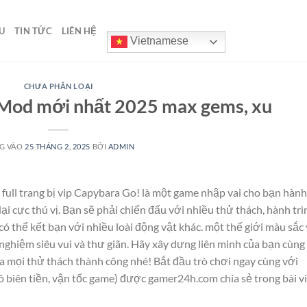
U
TIN TỨC
LIÊN HỆ
Vietnamese
CHƯA PHÂN LOẠI
Mod mới nhất 2025 max gems, xu
G VÀO
25 THÁNG 2, 2025
BỞI
ADMIN
full trang bị vip Capybara Go! là một game nhập vai cho bạn hành
i cực thú vị. Bạn sẽ phải chiến đấu với nhiều thử thách, hành trì
có thể kết bạn với nhiều loài động vật khác. một thế giới màu sắc
nghiệm siêu vui và thư giãn. Hãy xây dựng liên minh của bạn cùng
a mọi thử thách thành công nhé! Bắt đầu trò chơi ngay cùng với
biên tiền, vận tốc game) được gamer24h.com chia sẻ trong bài v