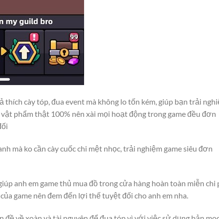
oả thích cày tóp, đua event mà không lo tốn kém, giúp bạn trải ngh
à vật phẩm thật 100% nên xài mọi hoạt động trong game đều đơn
đối
nh mà ko cần cày cuốc chi mệt nhọc, trải nghiệm game siêu đơn
giúp anh em game thủ mua đồ trong cửa hàng hoàn toàn miễn chi p
của game nên đem đến lợi thế tuyệt đối cho anh em nha.
n đề về xoàn và tài nguyên để đua tóp vì với việc sử dụng bản mod