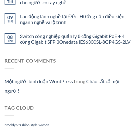
Th8
cho người có tay nghề
Lao động lành nghề tại Đức: Hướng dẫn điều kiện,
09
Th8
ngành nghề và lộ trình
Switch công nghiệp quản lý 8 cổng Gigabit PoE + 4
08
Th8
cổng Gigabit SFP 3Onedata IES6300SL-8GP4GS-2LV
RECENT COMMENTS
Một người bình luận WordPress
trong
Chào tất cả mọi
người!
TAG CLOUD
brooklyn
fashion
style
women