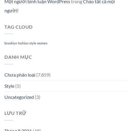
Một người bình luận WordPress
trong
Chào tất cả mọi
người!
TAG CLOUD
brooklyn
fashion
style
women
DANH MỤC
Chưa phân loại
(7.859)
Style
(5)
Uncategorized
(3)
LƯU TRỮ
Tháng 8 2026
(48)