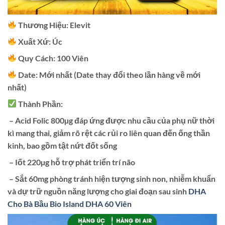
Thương Hiệu: Elevit
Xuất Xứ: Úc
Quy Cách: 100 Viên
Date: Mới nhất (Date thay đổi theo lần hàng về mới
nhất)
Thành Phần:
️ – Acid Folic 800µg đáp ứng được nhu cầu của phụ nữ thời
kì mang thai, giảm rõ rệt các rủi ro liên quan đến ống thần
kinh, bao gồm tật nứt đốt sống
️ – Iốt 220µg hỗ trợ phát triển trí não
️ – Sắt 60mg phòng tránh hiện tượng sinh non, nhiễm khuẩn
và dự trữ nguồn năng lượng cho giai đoạn sau sinh
DHA
Cho Bà Bầu Bio Island DHA 60 Viên