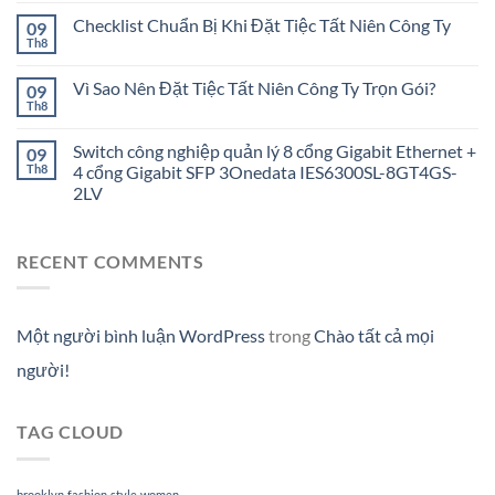
Checklist Chuẩn Bị Khi Đặt Tiệc Tất Niên Công Ty
09
Th8
Vì Sao Nên Đặt Tiệc Tất Niên Công Ty Trọn Gói?
09
Th8
Switch công nghiệp quản lý 8 cổng Gigabit Ethernet +
09
Th8
4 cổng Gigabit SFP 3Onedata IES6300SL-8GT4GS-
2LV
RECENT COMMENTS
Một người bình luận WordPress
trong
Chào tất cả mọi
người!
TAG CLOUD
brooklyn
fashion
style
women