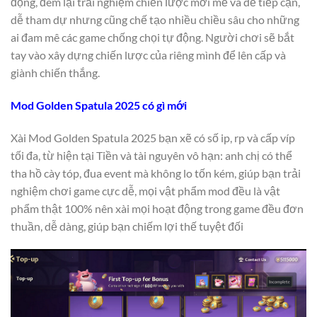
động, đem lại trải nghiệm chiến lược mới mẻ và dễ tiếp cận,
dễ tham dự nhưng cũng chế tạo nhiều chiều sâu cho những
ai đam mê các game chống chọi tự động. Người chơi sẽ bắt
tay vào xây dựng chiến lược của riêng mình để lên cấp và
giành chiến thắng.
Mod Golden Spatula 2025 có gì mới
Xài Mod Golden Spatula 2025 bạn xẽ có số ip, rp và cấp víp
tối đa, từ hiện tại Tiền và tài nguyên vô hạn: anh chị có thể
tha hồ cày tóp, đua event mà không lo tốn kém, giúp bạn trải
nghiệm chơi game cực dễ, mọi vật phẩm mod đều là vật
phẩm thật 100% nên xài mọi hoạt động trong game đều đơn
thuần, dễ dàng, giúp bạn chiếm lợi thế tuyệt đối