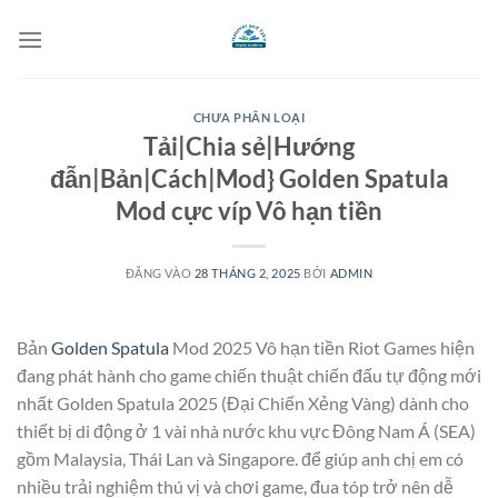
Bỏ
qua
nội
dung
CHƯA PHÂN LOẠI
Tải|Chia sẻ|Hướng
đẫn|Bản|Cách|Mod} Golden Spatula
Mod cực víp Vô hạn tiền
ĐĂNG VÀO
28 THÁNG 2, 2025
BỞI
ADMIN
Bản
Golden Spatula
Mod 2025 Vô hạn tiền Riot Games hiện
đang phát hành cho game chiến thuật chiến đấu tự động mới
nhất Golden Spatula 2025 (Đại Chiến Xẻng Vàng) dành cho
thiết bị di động ở 1 vài nhà nước khu vực Đông Nam Á (SEA)
gồm Malaysia, Thái Lan và Singapore. để giúp anh chị em có
nhiều trải nghiệm thú vị và chơi game, đua tóp trở nên dễ