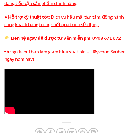
dàng tiếp cận sản phẩm chính hãng.
•
Hỗ trợ kỹ thuật tốt
: Dịch vụ hậu mãi tận tâm, đồng hành
cùng khách hàng trong suốt quá trình sử dụng.
Liên hệ ngay để được tư vấn miễn phí: 0908 671 672
Đừng để bụi bẩn làm giảm hiệu suất pin – Hãy chọn Sauber
ngay hôm nay!