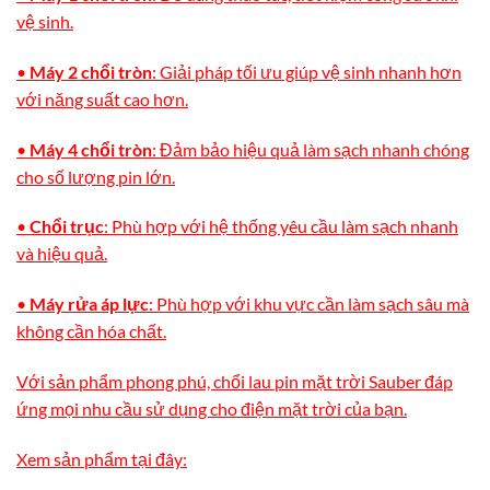
vệ sinh.
•
Máy 2 chổi tròn
: Giải pháp tối ưu giúp vệ sinh nhanh hơn
với năng suất cao hơn.
•
Máy 4 chổi tròn
: Đảm bảo hiệu quả làm sạch nhanh chóng
cho số lượng pin lớn.
•
Chổi trục
: Phù hợp với hệ thống yêu cầu làm sạch nhanh
và hiệu quả.
•
Máy rửa áp lực
: Phù hợp với khu vực cần làm sạch sâu mà
không cần hóa chất.
Với sản phẩm phong phú, chổi lau pin mặt trời Sauber đáp
ứng mọi nhu cầu sử dụng cho điện mặt trời của bạn.
Xem sản phẩm tại đây: