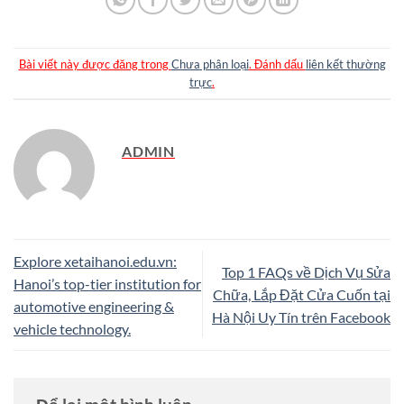
Bài viết này được đăng trong
Chưa phân loại
. Đánh dấu
liên kết thường
trực
.
ADMIN
Explore xetaihanoi.edu.vn:
Top 1 FAQs về Dịch Vụ Sửa
Hanoi’s top-tier institution for
Chữa, Lắp Đặt Cửa Cuốn tại
automotive engineering &
Hà Nội Uy Tín trên Facebook
vehicle technology.