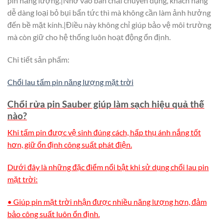
pin năng lượng.|Nhờ vào bàn chải chuyên dụng, khách hàng
dễ dàng loại bỏ bụi bẩn tức thì mà không cần làm ảnh hưởng
đến bề mặt kính.|Điều này không chỉ giúp bảo vệ môi trường
mà còn giữ cho hệ thống luôn hoạt động ổn định.
Chi tiết sản phấm:
Chổi lau tấm pin năng lượng mặt trời
Chổi rửa pin Sauber giúp làm sạch hiệu quả thế
nào?
Khi tấm pin được vệ sinh đúng cách, hấp thụ ánh nắng tốt
hơn, giữ ổn định công suất phát điện.
Dưới đây là những đặc điểm nổi bật khi sử dụng chổi lau pin
mặt trời:
• Giúp pin mặt trời nhận được nhiều năng lượng hơn, đảm
bảo công suất luôn ổn định.