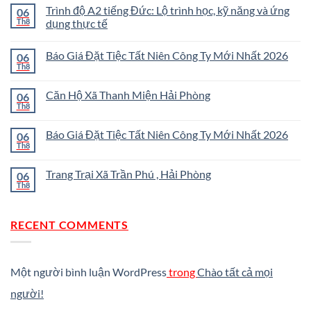
Trình độ A2 tiếng Đức: Lộ trình học, kỹ năng và ứng
06
Th8
dụng thực tế
Báo Giá Đặt Tiệc Tất Niên Công Ty Mới Nhất 2026
06
Th8
Căn Hộ Xã Thanh Miện Hải Phòng
06
Th8
Báo Giá Đặt Tiệc Tất Niên Công Ty Mới Nhất 2026
06
Th8
Trang Trại Xã Trần Phú , Hải Phòng
06
Th8
RECENT COMMENTS
Một người bình luận WordPress
trong
Chào tất cả mọi
người!