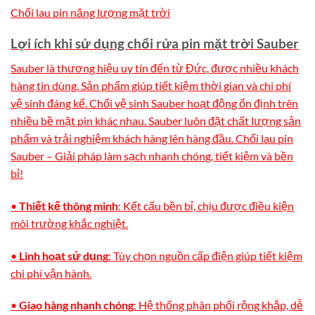
Chổi lau pin năng lượng mặt trời
Lợi ích khi sử dụng chổi rửa pin mặt trời Sauber
Sauber là thương hiệu uy tín đến từ Đức, được nhiều khách
hàng tin dùng. Sản phẩm giúp tiết kiệm thời gian và chi phí
vệ sinh đáng kể. Chổi vệ sinh Sauber hoạt động ổn định trên
nhiều bề mặt pin khác nhau. Sauber luôn đặt chất lượng sản
phẩm và trải nghiệm khách hàng lên hàng đầu. Chổi lau pin
Sauber – Giải pháp làm sạch nhanh chóng, tiết kiệm và bền
bỉ!
•
Thiết kế thông minh
: Kết cấu bền bỉ, chịu được điều kiện
môi trường khắc nghiệt.
•
Linh hoạt sử dụng
: Tùy chọn nguồn cấp điện giúp tiết kiệm
chi phí vận hành.
•
Giao hàng nhanh chóng
: Hệ thống phân phối rộng khắp, dễ