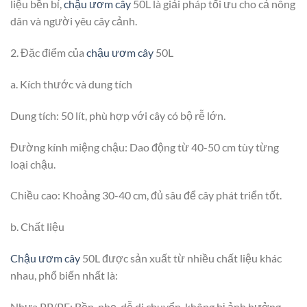
liệu bền bỉ,
chậu ươm cây
50L là giải pháp tối ưu cho cả nông
dân và người yêu cây cảnh.
2. Đặc điểm của
chậu ươm cây
50L
a. Kích thước và dung tích
Dung tích: 50 lít, phù hợp với cây có bộ rễ lớn.
Đường kính miệng chậu: Dao động từ 40-50 cm tùy từng
loại chậu.
Chiều cao: Khoảng 30-40 cm, đủ sâu để cây phát triển tốt.
b. Chất liệu
Chậu ươm cây
50L được sản xuất từ nhiều chất liệu khác
nhau, phổ biến nhất là:
Nhựa PP/PE: Bền, nhẹ, dễ di chuyển, không bị ảnh hưởng