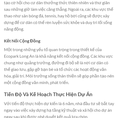
tạo cơ hội cho cư dân thưởng thức thiên nhiên và thư giãn
sau những giờ làm việc căng thẳng. Ngoài ra, các khu vực thể
thao như sân bóng đá, tennis, hay hồ bơi cũng sẽ được xây
dựng để cư dân có thể rèn luyện sức khỏe và duy trì lối sống
năng động.
Kết Nối Cộng Đồng
Một trong những yếu tố quan trọng trong thiết kế của
Ecopark Long An là khả năng kết nối cộng đồng. Các khu vực
chung như quảng trường, đường đi bộ sẽ là nơi cư dân có
thể giao lưu, gặp gỡ bạn bè và tổ chức các hoạt động văn
hóa, giải trí. Môi trường sống thân thiện sẽ góp phần tạo nên
một cộng đồng văn minh, phát triển.
Tiến Độ Và Kế Hoạch Thực Hiện Dự Án
Với tiến độ thực hiện dự kiến là 6 năm, nhà đầu tư sẽ bắt tay
ngay vào việc xây dựng hạ tầng kỹ thuật và xã hội cho dự án
ngay sau khi được phê duyệt kết quả lựa chọn.