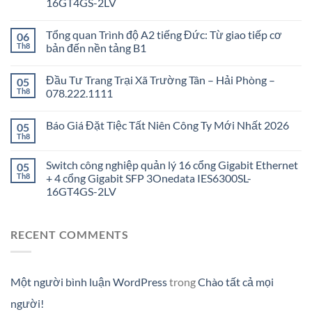
16GT4GS-2LV
Tổng quan Trình độ A2 tiếng Đức: Từ giao tiếp cơ
06
Th8
bản đến nền tảng B1
Đầu Tư Trang Trại Xã Trường Tân – Hải Phòng –
05
Th8
078.222.1111
Báo Giá Đặt Tiệc Tất Niên Công Ty Mới Nhất 2026
05
Th8
Switch công nghiệp quản lý 16 cổng Gigabit Ethernet
05
Th8
+ 4 cổng Gigabit SFP 3Onedata IES6300SL-
16GT4GS-2LV
RECENT COMMENTS
Một người bình luận WordPress
trong
Chào tất cả mọi
người!