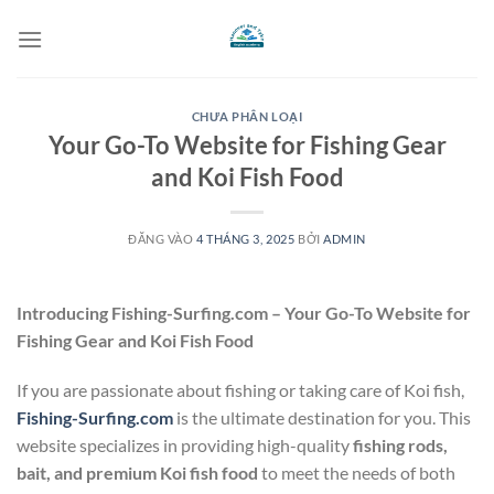
Bỏ
qua
nội
dung
CHƯA PHÂN LOẠI
Your Go-To Website for Fishing Gear
and Koi Fish Food
ĐĂNG VÀO
4 THÁNG 3, 2025
BỞI
ADMIN
Introducing Fishing-Surfing.com – Your Go-To Website for
Fishing Gear and Koi Fish Food
If you are passionate about fishing or taking care of Koi fish,
Fishing-Surfing.com
is the ultimate destination for you. This
website specializes in providing high-quality
fishing rods,
bait, and premium Koi fish food
to meet the needs of both