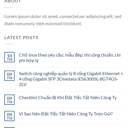
ABOUT
Lorem ipsum dolor sit amet, consectetuer adipiscing elit, sed
diam nonummy nibh euismod tincidunt.
LATEST POSTS
Chữ inox theo yêu cầu: mẫu đẹp, thi công chuẩn, chi
10
Th8
phí hợp lý
Switch công nghiệp quản lý 8 cổng Gigabit Ethernet +
09
Th8
4 cổng Gigabit SFP 3Onedata IES6300SL-8GT4GS-
2LV
Checklist Chuẩn Bị Khi Đặt Tiệc Tất Niên Công Ty
09
Th8
Vì Sao Nên Đặt Tiệc Tất Niên Công Ty Trọn Gói?
09
Th8