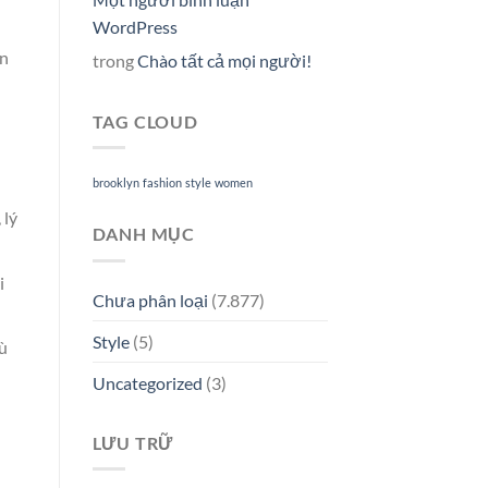
WordPress
in
trong
Chào tất cả mọi người!
TAG CLOUD
brooklyn
fashion
style
women
 lý
DANH MỤC
i
Chưa phân loại
(7.877)
Style
(5)
ù
Uncategorized
(3)
LƯU TRỮ