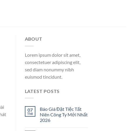
ABOUT
Lorem ipsum dolor sit amet,
consectetuer adipiscing elit,
sed diam nonummy nibh
euismod tincidunt.
LATEST POSTS
Bài
Báo Giá Đặt Tiệc Tất
07
phát
Th8
Niên Công Ty Mới Nhất
2026