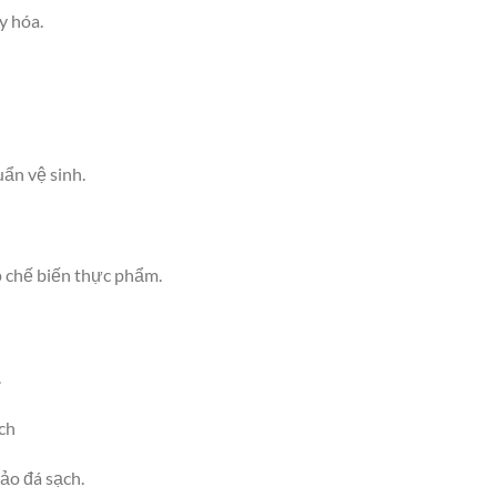
y hóa.
uẩn vệ sinh.
 chế biến thực phẩm.
.
ch
ảo đá sạch.