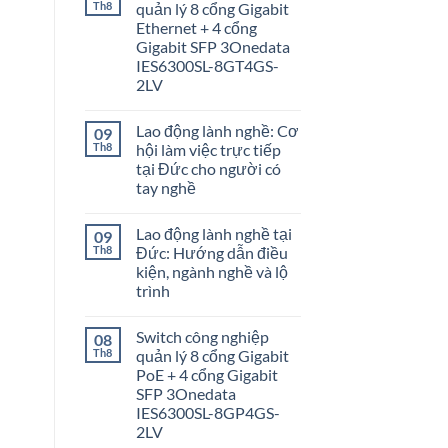
Th8
quản lý 8 cổng Gigabit
Ethernet + 4 cổng
Gigabit SFP 3Onedata
IES6300SL-8GT4GS-
2LV
Lao động lành nghề: Cơ
09
Th8
hội làm việc trực tiếp
tại Đức cho người có
tay nghề
Lao động lành nghề tại
09
Th8
Đức: Hướng dẫn điều
kiện, ngành nghề và lộ
trình
Switch công nghiệp
08
Th8
quản lý 8 cổng Gigabit
PoE + 4 cổng Gigabit
SFP 3Onedata
IES6300SL-8GP4GS-
2LV