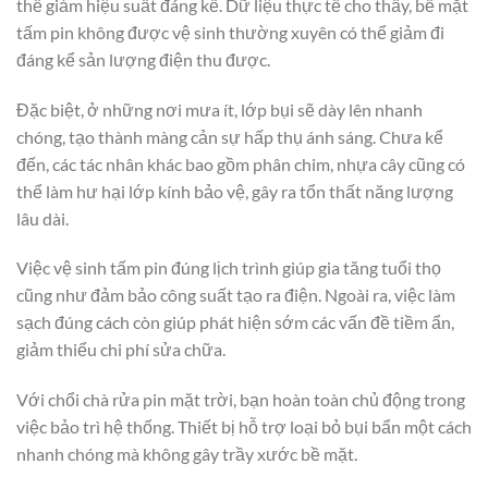
thể giảm hiệu suất đáng kể. Dữ liệu thực tế cho thấy, bề mặt
tấm pin không được vệ sinh thường xuyên có thể giảm đi
đáng kể sản lượng điện thu được.
Đặc biệt, ở những nơi mưa ít, lớp bụi sẽ dày lên nhanh
chóng, tạo thành màng cản sự hấp thụ ánh sáng. Chưa kể
đến, các tác nhân khác bao gồm phân chim, nhựa cây cũng có
thể làm hư hại lớp kính bảo vệ, gây ra tổn thất năng lượng
lâu dài.
Việc vệ sinh tấm pin đúng lịch trình giúp gia tăng tuổi thọ
cũng như đảm bảo công suất tạo ra điện. Ngoài ra, việc làm
sạch đúng cách còn giúp phát hiện sớm các vấn đề tiềm ẩn,
giảm thiểu chi phí sửa chữa.
Với chổi chà rửa pin mặt trời, bạn hoàn toàn chủ động trong
việc bảo trì hệ thống. Thiết bị hỗ trợ loại bỏ bụi bẩn một cách
nhanh chóng mà không gây trầy xước bề mặt.