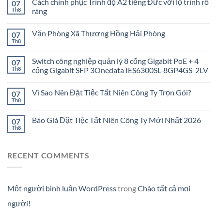
Cách chinh phục Trình độ A2 tiếng Đức với lộ trình rõ
07
Th8
ràng
Văn Phòng Xã Thượng Hồng Hải Phòng
07
Th8
Switch công nghiệp quản lý 8 cổng Gigabit PoE + 4
07
Th8
cổng Gigabit SFP 3Onedata IES6300SL-8GP4GS-2LV
Vì Sao Nên Đặt Tiệc Tất Niên Công Ty Trọn Gói?
07
Th8
Báo Giá Đặt Tiệc Tất Niên Công Ty Mới Nhất 2026
07
Th8
RECENT COMMENTS
Một người bình luận WordPress
trong
Chào tất cả mọi
người!