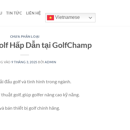
U
TIN TỨC
LIÊN HỆ
Vietnamese
CHƯA PHÂN LOẠI
olf Hấp Dẫn tại GolfChamp
NG VÀO
9 THÁNG 3, 2025
BỞI
ADMIN
i đấu golf và tình hình trong ngành.
thuật golf, giúp golfer nâng cao kỹ năng.
à bán thiết bị golf chính hãng.