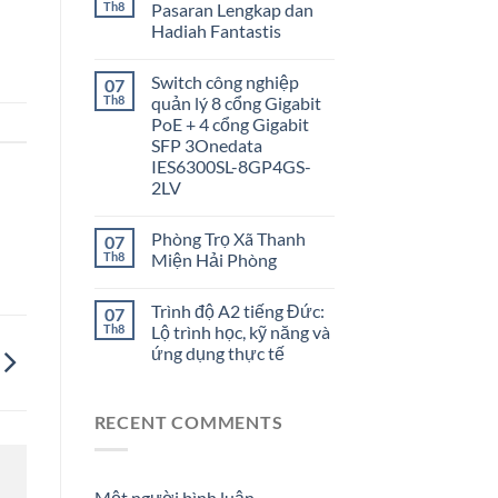
Th8
Pasaran Lengkap dan
Hadiah Fantastis
Switch công nghiệp
07
Th8
quản lý 8 cổng Gigabit
PoE + 4 cổng Gigabit
SFP 3Onedata
IES6300SL-8GP4GS-
2LV
Phòng Trọ Xã Thanh
07
Th8
Miện Hải Phòng
Trình độ A2 tiếng Đức:
07
Th8
Lộ trình học, kỹ năng và
ứng dụng thực tế
RECENT COMMENTS
Một người bình luận