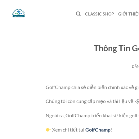
Bỏ
qua
CLASSIC SHOP
GIỚI THIỆ
nội
dung
Thông Tin G
ĐĂ
GolfChamp chia sẻ diễn biến chính xác về giả
Chúng tôi còn cung cấp mẹo và tài liệu về kỹ 
Ngoài ra, GolfChamp triển khai sự kiện golf v
Xem chi tiết tại
GolfChamp
!