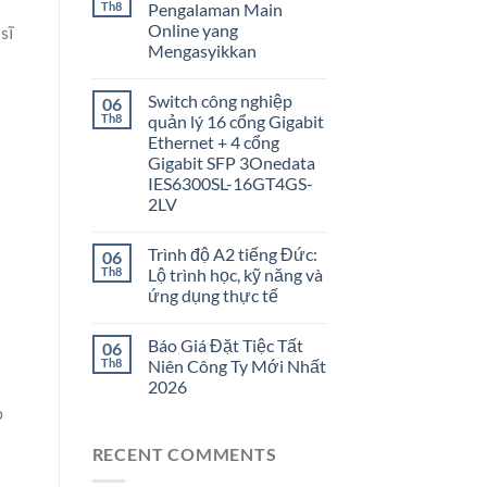
Th8
Pengalaman Main
Online yang
sĩ
Mengasyikkan
Switch công nghiệp
06
Th8
quản lý 16 cổng Gigabit
Ethernet + 4 cổng
Gigabit SFP 3Onedata
IES6300SL-16GT4GS-
2LV
Trình độ A2 tiếng Đức:
06
Th8
Lộ trình học, kỹ năng và
ứng dụng thực tế
Báo Giá Đặt Tiệc Tất
06
Th8
Niên Công Ty Mới Nhất
2026
p
RECENT COMMENTS