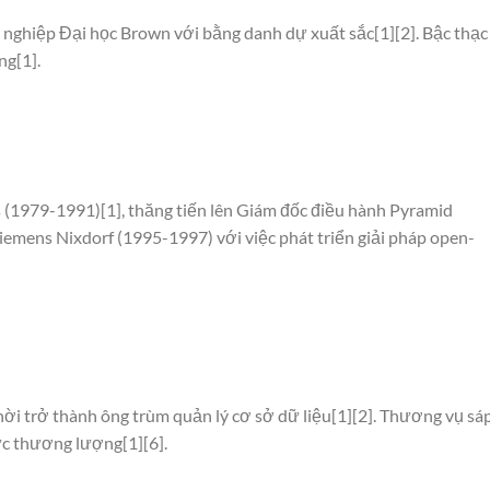
 nghiệp Đại học Brown với bằng danh dự xuất sắc[1][2]. Bậc thạc 
ng[1].
ys (1979-1991)[1], thăng tiến lên Giám đốc điều hành Pyramid
iemens Nixdorf (1995-1997) với việc phát triển giải pháp open-
hời trở thành ông trùm quản lý cơ sở dữ liệu[1][2]. Thương vụ sá
c thương lượng[1][6].