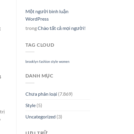
Một người bình luận
WordPress
trong
Chào tất cả mọi người!
g
TAG CLOUD
brooklyn
fashion
style
women
DANH MỤC
4
Chưa phân loại
(7.869)
Style
(5)
trị
Uncategorized
(3)
o
LƯU TRỮ