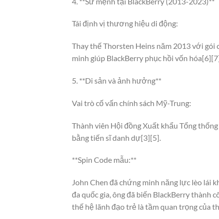
4. **Sứ mệnh tại BlackBerry (2013-2023)**
Tái định vị thương hiệu di động:
Thay thế Thorsten Heins năm 2013 với gói c
minh giúp BlackBerry phục hồi vốn hóa[6][7].
5. **Di sản và ảnh hưởng**
Vai trò cố vấn chính sách Mỹ-Trung:
Thành viên Hội đồng Xuất khẩu Tổng thống M
bằng tiến sĩ danh dự[3][5].
**Spin Code mẫu:**
John Chen đã chứng minh năng lực lèo lái k
đa quốc gia, ông đã biến BlackBerry thành cô
thế hệ lãnh đạo trẻ là tầm quan trọng của t