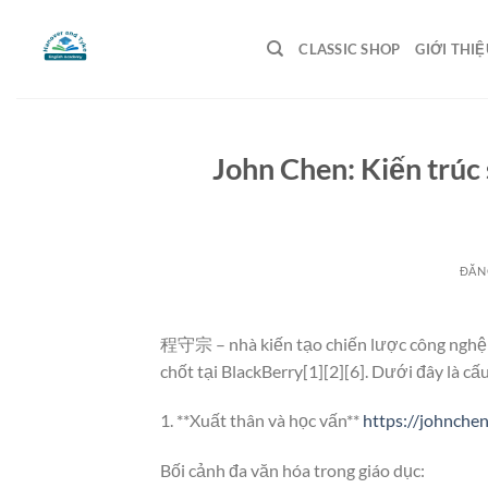
Bỏ
qua
CLASSIC SHOP
GIỚI THIỆ
nội
dung
John Chen: Kiến trúc
ĐĂN
程守宗 – nhà kiến tạo chiến lược công nghệ – 
chốt tại BlackBerry[1][2][6]. Dưới đây là cấ
1. **Xuất thân và học vấn**
https://johnchen
Bối cảnh đa văn hóa trong giáo dục: