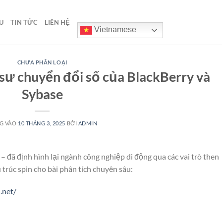
U
TIN TỨC
LIÊN HỆ
Vietnamese
CHƯA PHÂN LOẠI
 sư chuyển đổi số của BlackBerry và
Sybase
G VÀO
10 THÁNG 3, 2025
BỞI
ADMIN
đã định hình lại ngành công nghiệp di động qua các vai trò then
u trúc spin cho bài phân tích chuyên sâu:
.net/