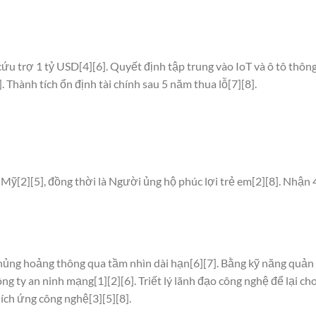
ứu trợ 1 tỷ USD[4][6]. Quyết định tập trung vào IoT và ô tô thôn
 Thành tích ổn định tài chính sau 5 năm thua lỗ[7][8].
ỹ[2][5], đồng thời là Người ủng hộ phúc lợi trẻ em[2][8]. Nhận 
hủng hoảng thông qua tầm nhìn dài hạn[6][7]. Bằng kỹ năng quản 
ng ty an ninh mạng[1][2][6]. Triết lý lãnh đạo công nghệ để lại ch
hích ứng công nghệ[3][5][8].