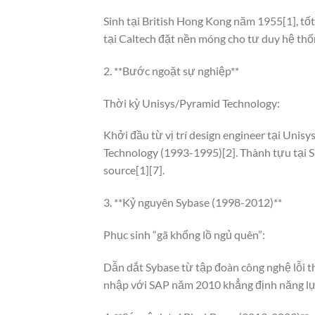
Sinh tại British Hong Kong năm 1955[1], tốt
tại Caltech đặt nền móng cho tư duy hệ thố
2. **Bước ngoặt sự nghiệp**
Thời kỳ Unisys/Pyramid Technology:
Khởi đầu từ vị trí design engineer tại Unis
Technology (1993-1995)[2]. Thành tựu tại S
source[1][7].
3. **Kỷ nguyên Sybase (1998-2012)**
Phục sinh “gã khổng lồ ngủ quên”:
Dẫn dắt Sybase từ tập đoàn công nghệ lỗi t
nhập với SAP năm 2010 khẳng định năng lự