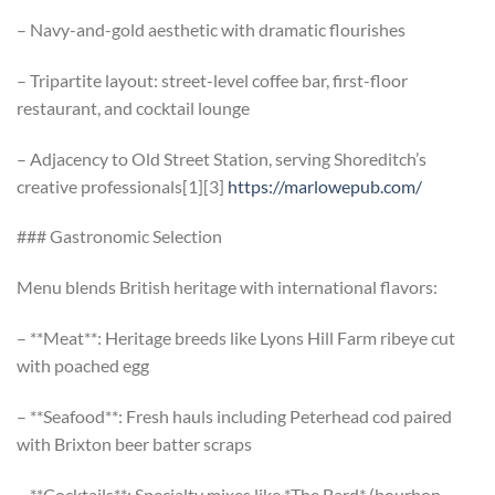
– Navy-and-gold aesthetic with dramatic flourishes
– Tripartite layout: street-level coffee bar, first-floor
restaurant, and cocktail lounge
– Adjacency to Old Street Station, serving Shoreditch’s
creative professionals[1][3]
https://marlowepub.com/
### Gastronomic Selection
Menu blends British heritage with international flavors:
– **Meat**: Heritage breeds like Lyons Hill Farm ribeye cut
with poached egg
– **Seafood**: Fresh hauls including Peterhead cod paired
with Brixton beer batter scraps
– **Cocktails**: Specialty mixes like *The Bard* (bourbon-