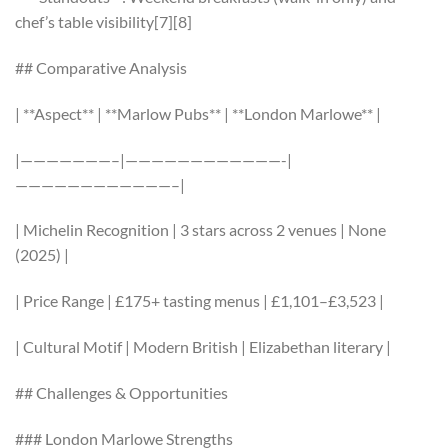
chef’s table visibility[7][8]
## Comparative Analysis
| **Aspect** | **Marlow Pubs** | **London Marlowe** |
|———————–|————————————-|
————————————–|
| Michelin Recognition | 3 stars across 2 venues | None
(2025) |
| Price Range | £175+ tasting menus | £1,101–£3,523 |
| Cultural Motif | Modern British | Elizabethan literary |
## Challenges & Opportunities
### London Marlowe Strengths