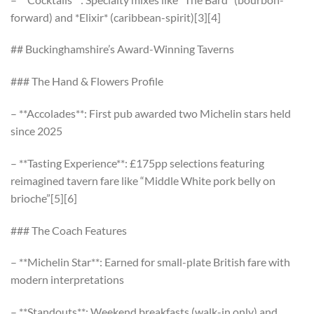
forward) and *Elixir* (caribbean-spirit)[3][4]
## Buckinghamshire’s Award-Winning Taverns
### The Hand & Flowers Profile
– **Accolades**: First pub awarded two Michelin stars held
since 2025
– **Tasting Experience**: £175pp selections featuring
reimagined tavern fare like “Middle White pork belly on
brioche”[5][6]
### The Coach Features
– **Michelin Star**: Earned for small-plate British fare with
modern interpretations
– **Standouts**: Weekend breakfasts (walk-in only) and