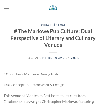
Bỏ
qua
nội
dung
CHƯA PHÂN LOẠI
# The Marlowe Pub Culture: Dual
Perspective of Literary and Culinary
Venues
ĐĂNG VÀO
10 THÁNG 3, 2025
BỞI
ADMIN
## London’s Marlowe Dining Hub
### Conceptual Framework & Design
This venue at Montcalm East hotel takes cues from
Elizabethan playwright Christopher Marlowe, featuring: