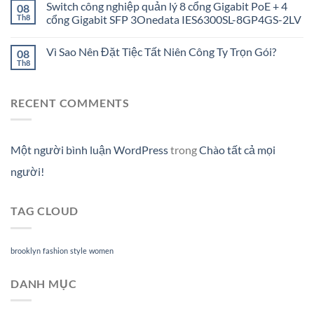
Switch công nghiệp quản lý 8 cổng Gigabit PoE + 4
08
Th8
cổng Gigabit SFP 3Onedata IES6300SL-8GP4GS-2LV
Vì Sao Nên Đặt Tiệc Tất Niên Công Ty Trọn Gói?
08
Th8
RECENT COMMENTS
Một người bình luận WordPress
trong
Chào tất cả mọi
người!
TAG CLOUD
brooklyn
fashion
style
women
DANH MỤC