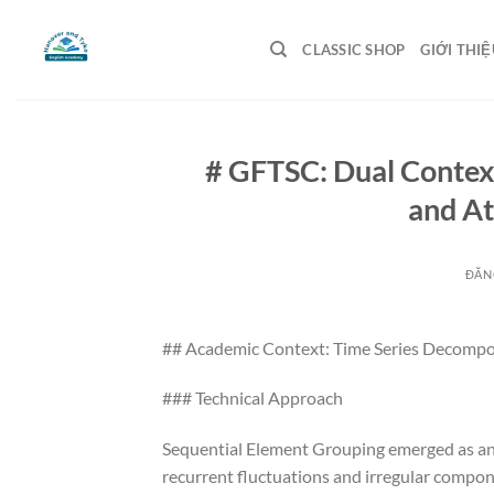
Bỏ
qua
CLASSIC SHOP
GIỚI THIỆ
nội
dung
# GFTSC: Dual Contex
and At
ĐĂN
## Academic Context: Time Series Decompo
### Technical Approach
Sequential Element Grouping emerged as an
recurrent fluctuations and irregular compon