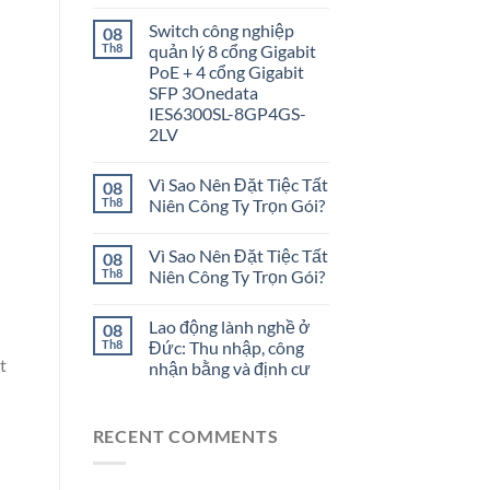
Switch công nghiệp
08
Th8
quản lý 8 cổng Gigabit
PoE + 4 cổng Gigabit
SFP 3Onedata
IES6300SL-8GP4GS-
2LV
Vì Sao Nên Đặt Tiệc Tất
08
Th8
Niên Công Ty Trọn Gói?
Vì Sao Nên Đặt Tiệc Tất
08
Th8
Niên Công Ty Trọn Gói?
Lao động lành nghề ở
08
Th8
Đức: Thu nhập, công
t
nhận bằng và định cư
RECENT COMMENTS