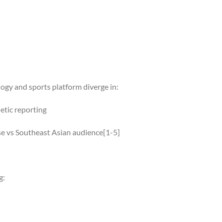
gy and sports platform diverge in:
etic reporting
e vs Southeast Asian audience[1-5]
g: