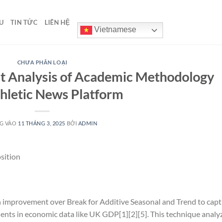
U
TIN TỨC
LIÊN HỆ
Vietnamese
CHƯA PHÂN LOẠI
t Analysis of Academic Methodology
hletic News Platform
G VÀO
11 THÁNG 3, 2025
BỞI
ADMIN
sition
 improvement over Break for Additive Seasonal and Trend to cap
ents in economic data like UK GDP[1][2][5]. This technique analy