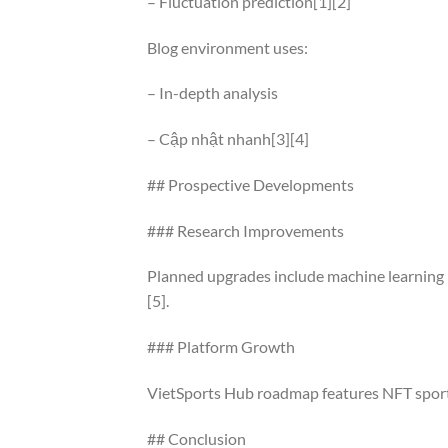
– Fluctuation prediction[1][2]
Blog environment uses:
– In-depth analysis
– Cập nhật nhanh[3][4]
## Prospective Developments
### Research Improvements
Planned upgrades include machine learning i
[5].
### Platform Growth
VietSports Hub roadmap features NFT sports
## Conclusion