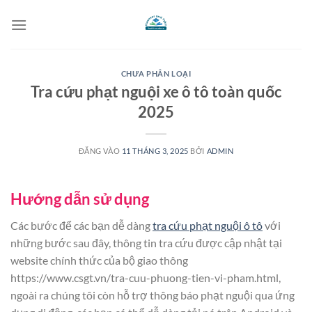
Bỏ
qua
nội
dung
CHƯA PHÂN LOẠI
Tra cứu phạt nguội xe ô tô toàn quốc
2025
ĐĂNG VÀO
11 THÁNG 3, 2025
BỞI
ADMIN
Hướng dẫn sử dụng
Các bước để các bạn dễ dàng
tra cứu phạt nguội ô tô
với
những bước sau đây, thông tin tra cứu được cập nhật tại
website chính thức của bộ giao thông
https://www.csgt.vn/tra-cuu-phuong-tien-vi-pham.html,
ngoài ra chúng tôi còn hỗ trợ thông báo phạt nguội qua ứng