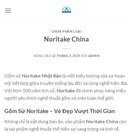
Bỏ
qua
nội
dung
CHƯA PHÂN LOẠI
Noritake China
ĐĂNG VÀO
12 THÁNG 3, 2025
BỞI
ADMIN
Gốm sứ
Noritake Nhật Bản
là một biểu tượng của sự hoàn
mỹ, kết hợp giữa truyền thống lâu đời và công nghệ hiện đại.
Với hơn 100 năm lịch sử,
Noritake
đã chinh phục hàng triệu
người yêu thích nghệ thuật gốm sứ trên toàn thế giới.
Gốm Sứ Noritake – Vẻ Đẹp Vượt Thời Gian
Không chỉ là vật dụng bàn ăn, sản phẩm
Noritake China
còn
là tác phẩm nghệ thuật thể hiện sự sang trọng và tinh tế.