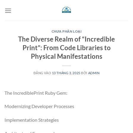
Bỏ
qua
nội
dung
CHƯA PHÂN LOẠI
The Diverse Realm of “Incredible
Print”: From Code Libraries to
Physical Manifestations
ĐĂNG VÀO
13 THÁNG 3, 2025
BỞI
ADMIN
The IncrediblePrint Ruby Gem:
Modernizing Developer Processes
Implementation Strategies