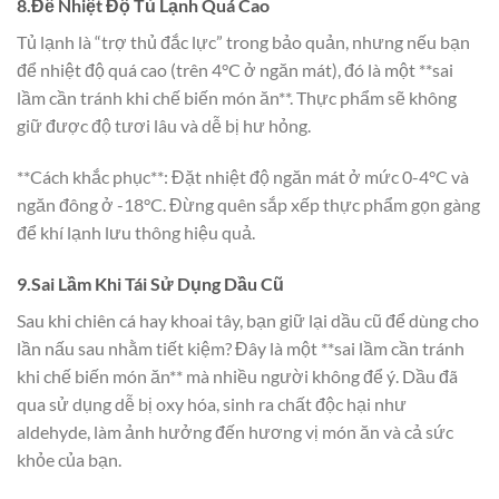
8.Để Nhiệt Độ Tủ Lạnh Quá Cao
Tủ lạnh là “trợ thủ đắc lực” trong bảo quản, nhưng nếu bạn
để nhiệt độ quá cao (trên 4°C ở ngăn mát), đó là một **sai
lầm cần tránh khi chế biến món ăn**. Thực phẩm sẽ không
giữ được độ tươi lâu và dễ bị hư hỏng.
**Cách khắc phục**: Đặt nhiệt độ ngăn mát ở mức 0-4°C và
ngăn đông ở -18°C. Đừng quên sắp xếp thực phẩm gọn gàng
để khí lạnh lưu thông hiệu quả.
9.Sai Lầm Khi Tái Sử Dụng Dầu Cũ
Sau khi chiên cá hay khoai tây, bạn giữ lại dầu cũ để dùng cho
lần nấu sau nhằm tiết kiệm? Đây là một **sai lầm cần tránh
khi chế biến món ăn** mà nhiều người không để ý. Dầu đã
qua sử dụng dễ bị oxy hóa, sinh ra chất độc hại như
aldehyde, làm ảnh hưởng đến hương vị món ăn và cả sức
khỏe của bạn.