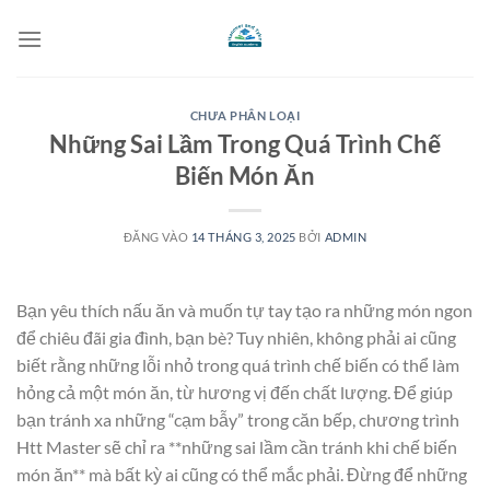
Bỏ
qua
nội
dung
CHƯA PHÂN LOẠI
Những Sai Lầm Trong Quá Trình Chế
Biến Món Ăn
ĐĂNG VÀO
14 THÁNG 3, 2025
BỞI
ADMIN
Bạn yêu thích nấu ăn và muốn tự tay tạo ra những món ngon
để chiêu đãi gia đình, bạn bè? Tuy nhiên, không phải ai cũng
biết rằng những lỗi nhỏ trong quá trình chế biến có thể làm
hỏng cả một món ăn, từ hương vị đến chất lượng. Để giúp
bạn tránh xa những “cạm bẫy” trong căn bếp, chương trình
Htt Master sẽ chỉ ra **những sai lầm cần tránh khi chế biến
món ăn** mà bất kỳ ai cũng có thể mắc phải. Đừng để những