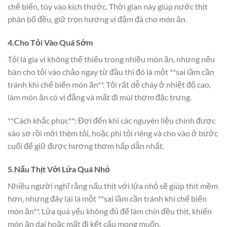
chế biến, tùy vào kích thước. Thời gian này giúp nước thịt
phân bố đều, giữ trọn hương vị đậm đà cho món ăn.
4.Cho Tỏi Vào Quá Sớm
Tỏi là gia vị không thể thiếu trong nhiều món ăn, nhưng nếu
bạn cho tỏi vào chảo ngay từ đầu thì đó là một **sai lầm cần
tránh khi chế biến món ăn**. Tỏi rất dễ cháy ở nhiệt độ cao,
làm món ăn có vị đắng và mất đi mùi thơm đặc trưng.
**Cách khắc phục**: Đợi đến khi các nguyên liệu chính được
xào sơ rồi mới thêm tỏi, hoặc phi tỏi riêng và cho vào ở bước
cuối để giữ được hương thơm hấp dẫn nhất.
5.Nấu Thịt Với Lửa Quá Nhỏ
Nhiều người nghĩ rằng nấu thịt với lửa nhỏ sẽ giúp thịt mềm
hơn, nhưng đây lại là một **sai lầm cần tránh khi chế biến
món ăn**. Lửa quá yếu không đủ để làm chín đều thịt, khiến
món ăn dai hoặc mất đi kết cấu mong muốn.