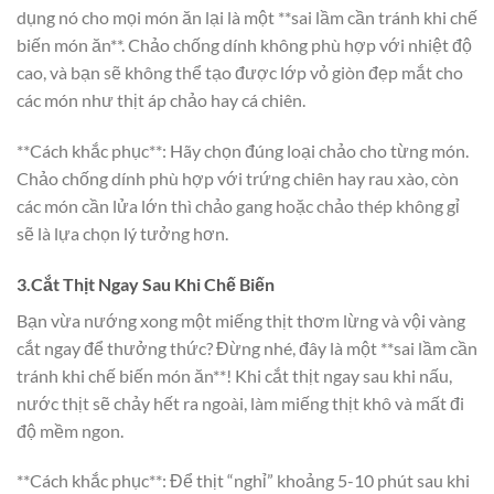
dụng nó cho mọi món ăn lại là một **sai lầm cần tránh khi chế
biến món ăn**. Chảo chống dính không phù hợp với nhiệt độ
cao, và bạn sẽ không thể tạo được lớp vỏ giòn đẹp mắt cho
các món như thịt áp chảo hay cá chiên.
**Cách khắc phục**: Hãy chọn đúng loại chảo cho từng món.
Chảo chống dính phù hợp với trứng chiên hay rau xào, còn
các món cần lửa lớn thì chảo gang hoặc chảo thép không gỉ
sẽ là lựa chọn lý tưởng hơn.
3.Cắt Thịt Ngay Sau Khi Chế Biến
Bạn vừa nướng xong một miếng thịt thơm lừng và vội vàng
cắt ngay để thưởng thức? Đừng nhé, đây là một **sai lầm cần
tránh khi chế biến món ăn**! Khi cắt thịt ngay sau khi nấu,
nước thịt sẽ chảy hết ra ngoài, làm miếng thịt khô và mất đi
độ mềm ngon.
**Cách khắc phục**: Để thịt “nghỉ” khoảng 5-10 phút sau khi