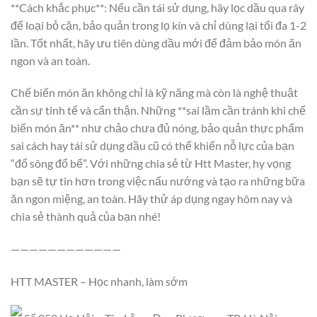
**Cách khắc phục**: Nếu cần tái sử dụng, hãy lọc dầu qua rây
để loại bỏ cặn, bảo quản trong lọ kín và chỉ dùng lại tối đa 1-2
lần. Tốt nhất, hãy ưu tiên dùng dầu mới để đảm bảo món ăn
ngon và an toàn.
Chế biến món ăn không chỉ là kỹ năng mà còn là nghệ thuật
cần sự tinh tế và cẩn thận. Những **sai lầm cần tránh khi chế
biến món ăn** như chảo chưa đủ nóng, bảo quản thực phẩm
sai cách hay tái sử dụng dầu cũ có thể khiến nỗ lực của bạn
“đổ sông đổ bể”. Với những chia sẻ từ Htt Master, hy vọng
bạn sẽ tự tin hơn trong việc nấu nướng và tạo ra những bữa
ăn ngon miệng, an toàn. Hãy thử áp dụng ngay hôm nay và
chia sẻ thành quả của bạn nhé!
————————————
HTT MASTER – Học nhanh, làm sớm