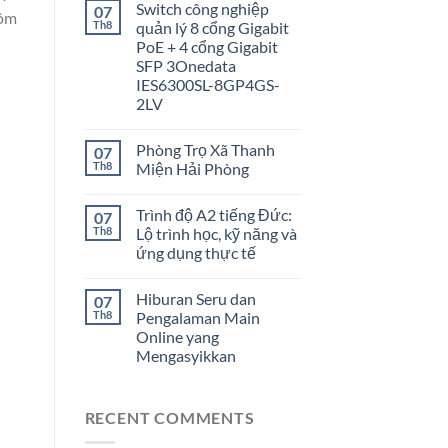
Switch công nghiệp
07
hôm
Th8
quản lý 8 cổng Gigabit
PoE + 4 cổng Gigabit
SFP 3Onedata
IES6300SL-8GP4GS-
2LV
Phòng Trọ Xã Thanh
07
Th8
Miện Hải Phòng
Trình độ A2 tiếng Đức:
07
Th8
Lộ trình học, kỹ năng và
ứng dụng thực tế
Hiburan Seru dan
07
Th8
Pengalaman Main
Online yang
Mengasyikkan
RECENT COMMENTS