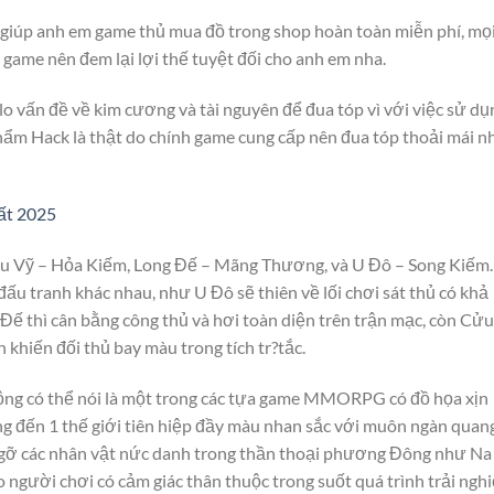
 giúp anh em game thủ mua đồ trong shop hoàn toàn miễn phí, mọ
game nên đem lại lợi thế tuyệt đối cho anh em nha.
lo vấn đề về kim cương và tài nguyên để đua tóp vì với việc sử dụ
phẩm Hack là thật do chính game cung cấp nên đua tóp thoải mái n
ất 2025
 Cửu Vỹ – Hỏa Kiếm, Long Đế – Mãng Thương, và U Đô – Song Kiếm.
đấu tranh khác nhau, như U Đô sẽ thiên về lối chơi sát thủ có khả
Đế thì cân bằng công thủ và hơi toàn diện trên trận mạc, còn Cử
 khiến đối thủ bay màu trong tích tr?tắc.
Mộng có thể nói là một trong các tựa game MMORPG có đồ họa xịn
ng đến 1 thế giới tiên hiệp đầy màu nhan sắc với muôn ngàn quan
gỡ các nhân vật nức danh trong thần thoại phương Đông như Na
o người chơi có cảm giác thân thuộc trong suốt quá trình trải ngh