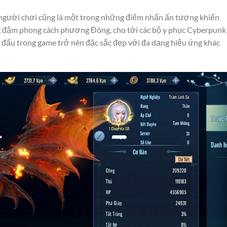
 người chơi cũng là một trong những điểm nhấn ấn tượng khiến
ng đậm phong cách phương Đông, cho tới các bộ y phục Cyberpunk
c đấu trong game trở nên đặc sắc đẹp với đa dạng hiệu ứng khác