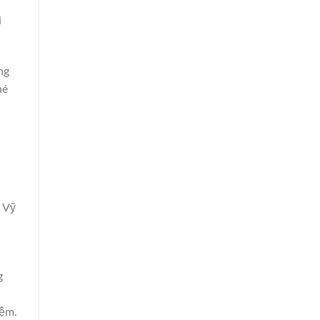
i
ng
hé
u Vỹ
g
iệm.