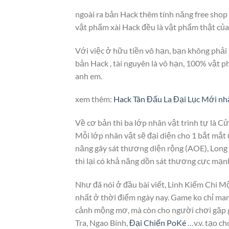
ngoài ra bản Hack thêm tính năng free shop
vật phẩm xài Hack đều là vật phẩm thật của 
Với việc ở hữu tiền vô hạn, bạn không phải 
bản Hack , tài nguyên là vô hạn, 100% vật 
anh em.
xem thêm:
Hack Tân Đấu La Đại Lục Mới nh
Về cơ bản thì ba lớp nhân vật trình tự là
Mỗi lớp nhân vật sẽ đại diện cho 1 bắt mắt 
năng gây sát thương diện rộng (AOE), Long 
thì lại có khả năng dồn sát thương cực mạnh
Như đã nói ở đầu bài viết, Linh Kiếm Chi 
nhất ở thời điểm ngày nay. Game ko chỉ ma
cảnh mộng mơ, mà còn cho người chơi gặp 
Tra, Ngao Bính,
Đại Chiến PoKé
…v.v. tạo ch