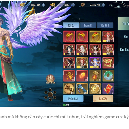
anh mà không cần cày cuốc chi mệt nhọc, trải nghiệm game cực kỳ