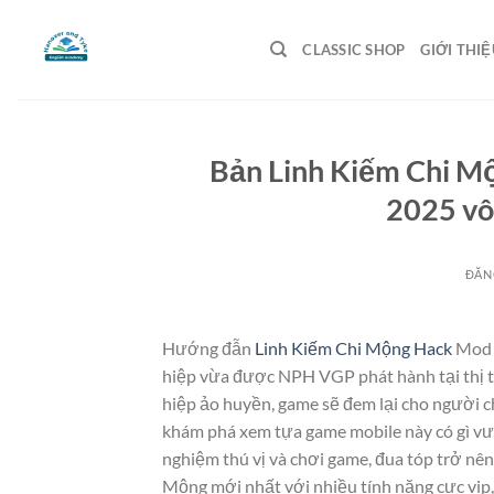
Bỏ
qua
CLASSIC SHOP
GIỚI THIỆ
nội
dung
Bản ​Linh Kiếm Chi 
2025 vô 
ĐĂN
Hướng đẫn
​Linh Kiếm Chi Mộng Hack
Mod f
hiệp vừa được NPH VGP phát hành tại thị 
hiệp ảo huyền, game sẽ đem lại cho người c
khám phá xem tựa game mobile này có gì vượ
nghiệm thú vị và chơi game, đua tóp trở n
Mộng mới nhất với nhiều tính năng cực vip,