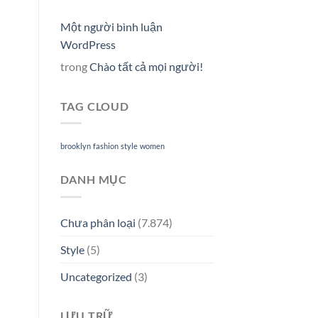
Một người bình luận
WordPress
trong
Chào tất cả mọi người!
TAG CLOUD
brooklyn
fashion
style
women
DANH MỤC
Chưa phân loại
(7.874)
Style
(5)
Uncategorized
(3)
LƯU TRỮ