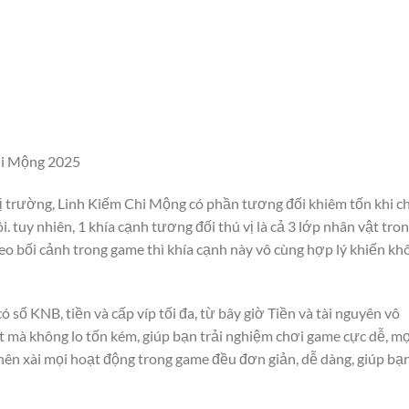
Chi Mộng 2025
trường, Linh Kiếm Chi Mộng có phần tương đối khiêm tốn khi ch
 tuy nhiên, 1 khía cạnh tương đối thú vị là cả 3 lớp nhân vật tro
eo bối cảnh trong game thì khía cạnh này vô cùng hợp lý khiến kh
số KNB, tiền và cấp víp tối đa, từ bây giờ Tiền và tài nguyên vô
nt mà không lo tốn kém, giúp bạn trải nghiệm chơi game cực dễ, mọ
ên xài mọi hoạt động trong game đều đơn giản, dễ dàng, giúp bạ