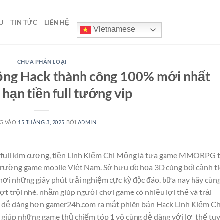
U
TIN TỨC
LIÊN HỆ
Vietnamese
CHƯA PHÂN LOẠI
Mộng Hack thành công 100% mới nhất
hạn tiền full tướng vip
G VÀO
15 THÁNG 3, 2025
BỞI
ADMIN
ull kim cương, tiền Linh Kiếm Chi Mộng là tựa game MMORPG t
trường game mobile Việt Nam. Sở hữu đồ họa 3D cùng bối cảnh t
hơi những giây phút trải nghiệm cực kỳ độc đáo. bữa nay hãy cùn
t trội nhé. nhằm giúp người chơi game có nhiều lợi thế và trải
ên dễ dàng hơn gamer24h.com ra mắt phiên bản Hack Linh Kiếm Ch
 giúp những game thủ chiếm tóp 1 vô cùng dễ dàng với lợi thế tu