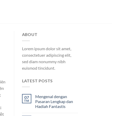
ABOUT
Lorem ipsum dolor sit amet,
consectetuer adipiscing elit,
sed diam nonummy nibh
euismod tincidunt.
LATEST POSTS
iên
iên
g
Mengenal dengan
07
Th8
Pasaran Lengkap dan
Hadiah Fantastis
i
yệt