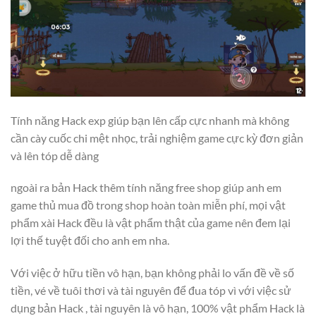
Tính năng Hack exp giúp bạn lên cấp cực nhanh mà không
cần cày cuốc chi mệt nhọc, trải nghiệm game cực kỳ đơn giản
và lên tóp dễ dàng
ngoài ra bản Hack thêm tính năng free shop giúp anh em
game thủ mua đồ trong shop hoàn toàn miễn phí, mọi vật
phẩm xài Hack đều là vật phẩm thật của game nên đem lại
lợi thế tuyệt đối cho anh em nha.
Với việc ở hữu tiền vô hạn, bạn không phải lo vấn đề về số
tiền, vé về tuôi thơi và tài nguyên để đua tóp vì với việc sử
dụng bản Hack , tài nguyên là vô hạn, 100% vật phẩm Hack là