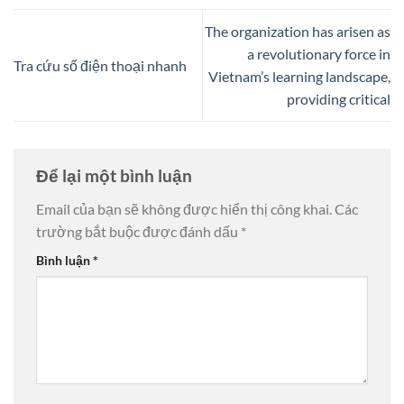
The organization has arisen as
a revolutionary force in
Tra cứu số điện thoại nhanh
Vietnam’s learning landscape,
providing critical
Để lại một bình luận
Email của bạn sẽ không được hiển thị công khai.
Các
trường bắt buộc được đánh dấu
*
Bình luận
*