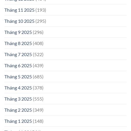
Tháng 11 2025
(193)
Tháng 10 2025
(295)
Tháng 9 2025
(296)
Tháng 8 2025
(408)
Tháng 7 2025
(522)
Tháng 6 2025
(439)
Tháng 5 2025
(685)
Tháng 4 2025
(378)
Tháng 3 2025
(555)
Tháng 2 2025
(349)
Tháng 1 2025
(148)