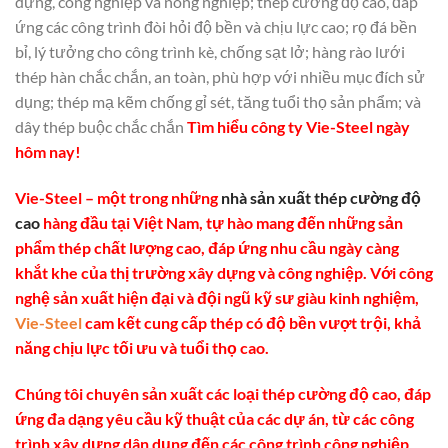
dựng, công nghiệp và nông nghiệp; thép cường độ cao, đáp
ứng các công trình đòi hỏi độ bền và chịu lực cao; rọ đá bền
bỉ, lý tưởng cho công trình kè, chống sạt lở; hàng rào lưới
thép hàn chắc chắn, an toàn, phù hợp với nhiều mục đích sử
dụng; thép mạ kẽm chống gỉ sét, tăng tuổi thọ sản phẩm; và
dây thép buộc chắc chắn
Tìm hiểu công ty Vie-Steel ngày
hôm nay!
Vie-Steel – một trong những
nhà sản xuất thép cường độ
cao
hàng đầu tại Việt Nam, tự hào mang đến những sản
phẩm thép chất lượng cao, đáp ứng nhu cầu ngày càng
khắt khe của thị trường xây dựng và công nghiệp. Với công
nghệ sản xuất hiện đại và đội ngũ kỹ sư giàu kinh nghiệm,
Vie-Steel
cam kết cung cấp thép có độ bền vượt trội, khả
năng chịu lực tối ưu và tuổi thọ cao.
Chúng tôi chuyên sản xuất các loại thép cường độ cao, đáp
ứng đa dạng yêu cầu kỹ thuật của các dự án, từ các công
trình xây dựng dân dụng đến các công trình công nghiệp