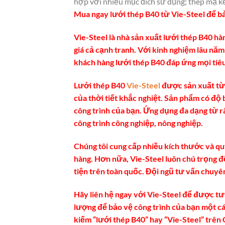
hợp với nhiều mục đích sử dụng; thép mạ kẽ
Mua ngay lưới thép B40 từ Vie-Steel để bả
Vie-Steel là nhà sản xuất lưới thép B40 h
giá cả cạnh tranh. Với kinh nghiệm lâu năm
khách hàng lưới thép B40 đáp ứng mọi tiêu
Lưới thép B40
Vie-Steel
được sản xuất từ 
của thời tiết khắc nghiệt. Sản phẩm có độ 
công trình của bạn. Ứng dụng đa dạng từ r
công trình công nghiệp, nông nghiệp.
Chúng tôi cung cấp nhiều kích thước và q
hàng. Hơn nữa, Vie-Steel luôn chú trọng 
tiện trên toàn quốc. Đội ngũ tư vấn chuyê
Hãy liên hệ ngay với Vie-Steel để được tư
lượng để bảo vệ công trình của bạn một cá
kiếm “lưới thép B40” hay “Vie-Steel” trên