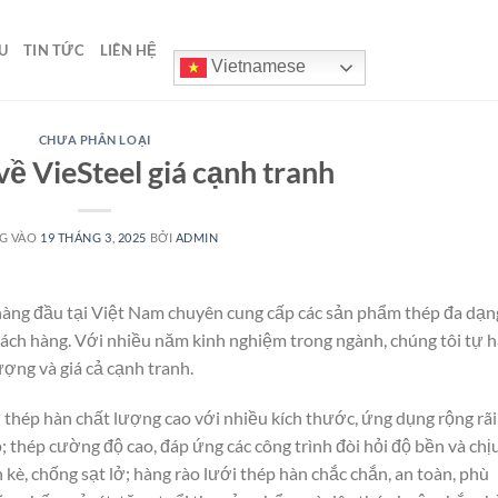
U
TIN TỨC
LIÊN HỆ
Vietnamese
CHƯA PHÂN LOẠI
về VieSteel giá cạnh tranh
G VÀO
19 THÁNG 3, 2025
BỞI
ADMIN
hàng đầu tại Việt Nam chuyên cung cấp các sản phẩm thép đa dạn
ách hàng. Với nhiều năm kinh nghiệm trong ngành, chúng tôi tự 
ợng và giá cả cạnh tranh.
 thép hàn chất lượng cao với nhiều kích thước, ứng dụng rộng rãi
 thép cường độ cao, đáp ứng các công trình đòi hỏi độ bền và chị
h kè, chống sạt lở; hàng rào lưới thép hàn chắc chắn, an toàn, phù