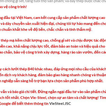
m chống gỉ sét, tăng tuổi thọ sản phẩm; và dây thép buộc chắc c
o vệ công trình!
àng đầu tại Việt Nam, cam kết cung cấp sản phẩm chất lượng cao
 và dây chuyền sản xuất hiện đại, chúng tôi tự hào mang đến ch
 chuẩn khắt khe về độ bền, chắc chắn và tính thẩm mỹ.
thép mạ kẽm chất lượng cao, chống gỉ sét và chịu được tác độ
bền cao, khả năng chịu lực tốt, đảm bảo an toàn và hiệu quả cho
ào chắn, bảo vệ công trình xây dựng, hàng rào sân vườn, đến cá
uy cách lưới thép B40 khác nhau, đáp ứng mọi nhu cầu của khác
đến dịch vụ khách hàng, đảm bảo giao hàng nhanh chóng và thuậ
n nghiệp sẵn sàng hỗ trợ bạn lựa chọn sản phẩm phù hợp nhất.
 vấn và báo giá chi tiết. Đừng ngần ngại đầu tư vào sản phẩm ch
ch tốt nhất. Chọn Vie-Steel, chọn sự an tâm và chất lượng! Tìm
 Google để biết thêm thông tin
VieSteel.JSC