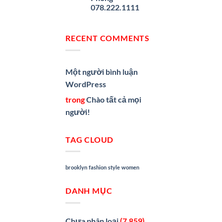
078.222.1111
RECENT COMMENTS
Một người bình luận
WordPress
trong
Chào tất cả mọi
người!
TAG CLOUD
brooklyn
fashion
style
women
DANH MỤC
Chưa phân loại
(7.859)