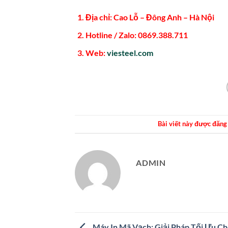
Địa chỉ: Cao Lỗ – Đông Anh – Hà Nội
Hotline / Zalo: 0869.388.711
Web:
viesteel.com
Bài viết này được đăng
ADMIN
Máy In Mã Vạch: Giải Pháp Tối Ưu C