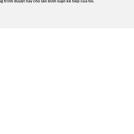
ng trình duyệt này cho lần bình luận kế tiếp của tôi.