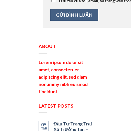
Lưu tên của tôi, email, và trang web tro
ABOUT
Lorem ipsum dolor sit
amet, consectetuer
adipiscing elit, sed diam
nonummy nibh euismod
tincidunt.
LATEST POSTS
Đầu Tư Trang Trại
05
Th8
Xã Trường Tân –