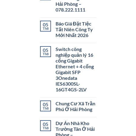
Hải Phòng –
078.222.1111
Báo Giá Đặt Tiệc
05
Th8
Tất Niên Công Ty
Mới Nhất 2026
Switch công
05
Th8
nghiệp quản lý 16
cổng Gigabit
Ethernet + 4 cổng
Gigabit SFP
3Onedata
IES6300SL-
16GT4GS-2LV
Chung Cư Xã Trần
05
Th8
Phú Ở Hải Phòng
Dự Án Nhà Kho
05
Th8
Trường Tân Ở Hải
Phòng –