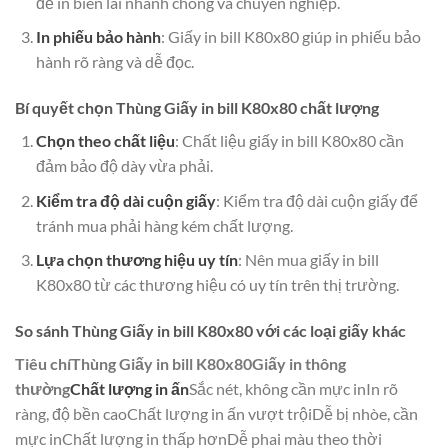
để in biên lai nhanh chóng và chuyên nghiệp.
In phiếu bảo hành
: Giấy in bill K80x80 giúp in phiếu bảo
hành rõ ràng và dễ đọc.
Bí quyết chọn Thùng Giấy in bill K80x80 chất lượng
Chọn theo chất liệu
: Chất liệu giấy in bill K80x80 cần
đảm bảo độ dày vừa phải.
Kiểm tra độ dài cuộn giấy
: Kiểm tra độ dài cuộn giấy để
tránh mua phải hàng kém chất lượng.
Lựa chọn thương hiệu uy tín
: Nên mua giấy in bill
K80x80 từ các thương hiệu có uy tín trên thị trường.
So sánh Thùng Giấy in bill K80x80 với các loại giấy khác
Tiêu chíThùng Giấy in bill K80x80Giấy in thông
thường
Chất lượng in ấn
Sắc nét, không cần mực inIn rõ
ràng, độ bền caoChất lượng in ấn vượt trộiDễ bị nhòe, cần
mực inChất lượng in thấp hơnDễ phai màu theo thời