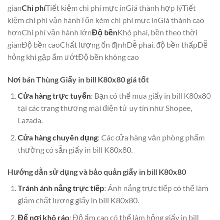
gian
Chi phí
Tiết kiệm chi phí mực inGiá thành hợp lýTiết
kiệm chi phí vận hànhTốn kém chi phí mực inGiá thành cao
hơnChi phí vận hành lớn
Độ bền
Khó phai, bền theo thời
gianĐộ bền caoChất lượng ổn địnhDễ phai, độ bền thấpDễ
hỏng khi gặp ẩm ướtĐộ bền không cao
Nơi bán Thùng Giấy in bill K80x80 giá tốt
Cửa hàng trực tuyến
: Bạn có thể mua giấy in bill K80x80
tại các trang thương mại điện tử uy tín như Shopee,
Lazada.
Cửa hàng chuyên dụng
: Các cửa hàng văn phòng phẩm
thường có sẵn giấy in bill K80x80.
Hướng dẫn sử dụng và bảo quản giấy in bill K80x80
Tránh ánh nắng trực tiếp
: Ánh nắng trực tiếp có thể làm
giảm chất lượng giấy in bill K80x80.
Để nơi khô ráo
: Độ ẩm cao có thể làm hỏng giấy in bill