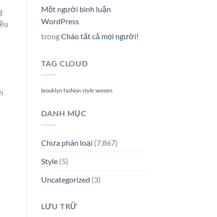
Một người bình luận
g
WordPress
iều
trong
Chào tất cả mọi người!
TAG CLOUD
brooklyn
fashion
style
women
nh
DANH MỤC
Chưa phân loại
(7.867)
Style
(5)
Uncategorized
(3)
LƯU TRỮ