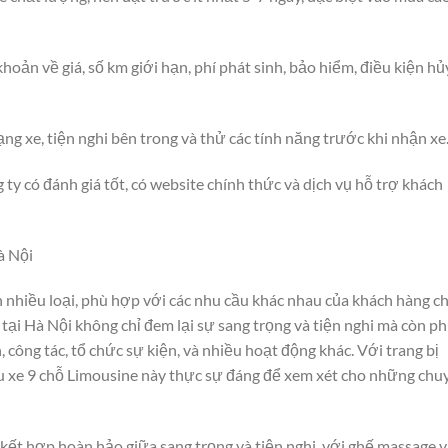
oản về giá, số km giới hạn, phí phát sinh, bảo hiểm, điều kiện hủ
ng xe, tiện nghi bên trong và thử các tính năng trước khi nhận xe
 ty có đánh giá tốt, có website chính thức và dịch vụ hỗ trợ khách
à Nội
h nhiều loại, phù hợp với các nhu cầu khác nhau của khách hàng c
tại Hà Nội không chỉ đem lại sự sang trọng và tiện nghi mà còn p
 công tác, tổ chức sự kiện, và nhiều hoạt động khác. Với trang bị
ẫu xe 9 chỗ Limousine này thực sự đáng để xem xét cho những chu
ết hợp hoàn hảo giữa sang trọng và tiện nghi, với ghế massage v