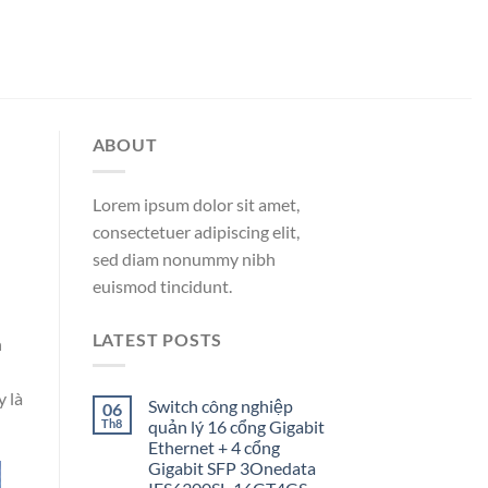
ABOUT
Lorem ipsum dolor sit amet,
consectetuer adipiscing elit,
sed diam nonummy nibh
euismod tincidunt.
LATEST POSTS
h
y là
Switch công nghiệp
06
Th8
quản lý 16 cổng Gigabit
Ethernet + 4 cổng
Gigabit SFP 3Onedata