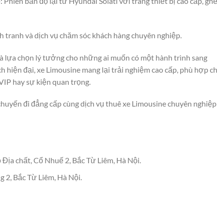
hiên bản độ lại từ Hyundai Solati với trang thiết bị cao cấp, gh
nh tranh và dịch vụ chăm sóc khách hàng chuyên nghiệp.
 là lựa chọn lý tưởng cho những ai muốn có một hành trình sang
ích hiện đại, xe Limousine mang lại trải nghiệm cao cấp, phù hợp c
 VIP hay sự kiện quan trọng.
uyến đi đẳng cấp cùng dịch vụ thuê xe Limousine chuyên nghiệp 
 Địa chất, Cổ Nhuế 2, Bắc Từ Liêm, Hà Nội.
 2, Bắc Từ Liêm, Hà Nội.