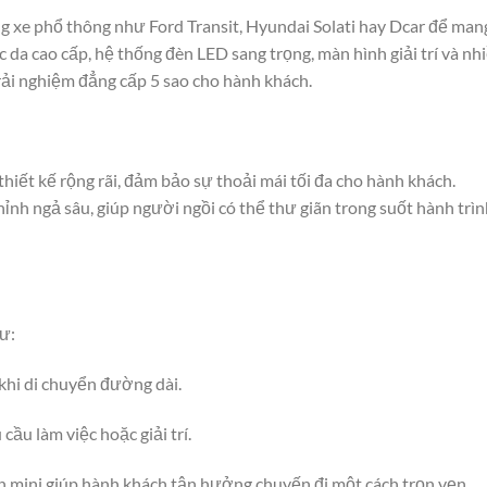
ng xe phổ thông như Ford Transit, Hyundai Solati hay Dcar để man
 da cao cấp, hệ thống đèn LED sang trọng, màn hình giải trí và nh
rải nghiệm đẳng cấp 5 sao cho hành khách.
thiết kế rộng rãi, đảm bảo sự thoải mái tối đa cho hành khách.
hỉnh ngả sâu, giúp người ngồi có thể thư giãn trong suốt hành trì
ư:
hi di chuyển đường dài.
cầu làm việc hoặc giải trí.
h mini giúp hành khách tận hưởng chuyến đi một cách trọn vẹn.