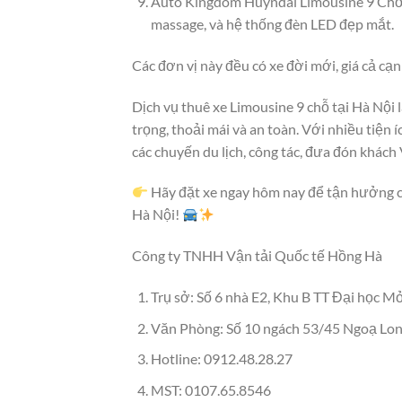
Auto Kingdom Huyndai Limousine 9 Chỗ: P
massage, và hệ thống đèn LED đẹp mắt.
Các đơn vị này đều có xe đời mới, giá cả cạ
Dịch vụ thuê xe Limousine 9 chỗ tại Hà Nội
trọng, thoải mái và an toàn. Với nhiều tiện 
các chuyến du lịch, công tác, đưa đón khách
Hãy đặt xe ngay hôm nay để tận hưởng ch
Hà Nội!
Công ty TNHH Vận tải Quốc tế Hồng Hà
Trụ sở: Số 6 nhà E2, Khu B TT Đại học Mỏ
Văn Phòng: Số 10 ngách 53/45 Ngoạ Long
Hotline: 0912.48.28.27
MST: 0107.65.8546