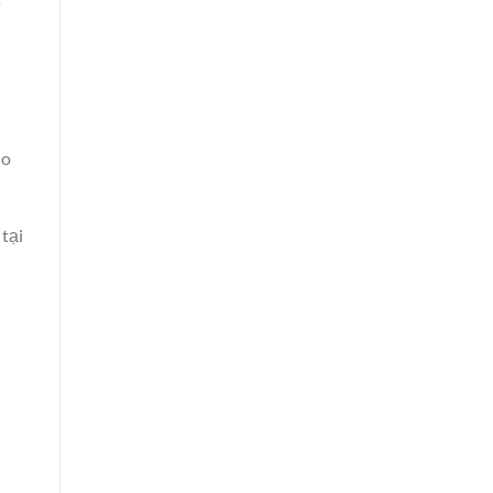
ế
ho
tại