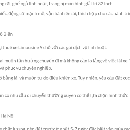
rãi, ghế ngả linh hoạt, trang bị màn hình giải trí 32 inch.
ếc, động cơ mạnh mẽ, vận hành êm ái, thích hợp cho các hành tr
ổ Biến
ụ thuê xe Limousine 9 chỗ với các gói dịch vụ linh hoạt:
ai muốn tận hưởng chuyến đi mà không cần lo lắng về việc lái xe. 
và phục vụ chuyên nghiệp.
 bằng lái và muốn tự do điều khiển xe. Tuy nhiên, yêu cầu đặt cọc
ân có nhu cầu di chuyển thường xuyên có thể lựa chọn hình thức
 Hà Nội
 chất lượng, nên đặt trước ít nhất 5-7 ngày, đặc biệt vào mùa ca