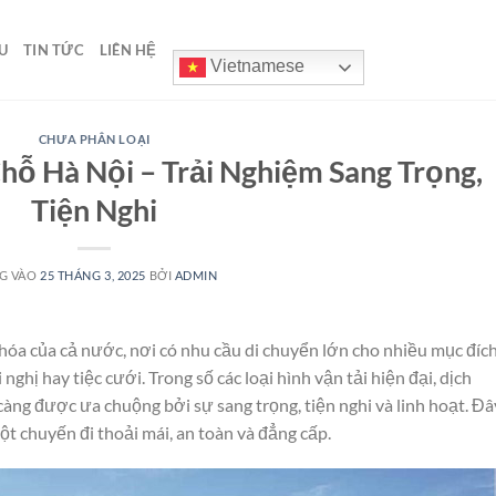
U
TIN TỨC
LIÊN HỆ
Vietnamese
CHƯA PHÂN LOẠI
hỗ Hà Nội – Trải Nghiệm Sang Trọng,
Tiện Nghi
G VÀO
25 THÁNG 3, 2025
BỞI
ADMIN
n hóa của cả nước, nơi có nhu cầu di chuyển lớn cho nhiều mục đíc
 nghị hay tiệc cưới. Trong số các loại hình vận tải hiện đại, dịch
àng được ưa chuộng bởi sự sang trọng, tiện nghi và linh hoạt. Đâ
t chuyến đi thoải mái, an toàn và đẳng cấp.