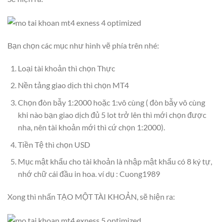
Bạn chọn các mục như hình vẽ phía trên nhé:
Loại tài khoản thì chọn Thực
Nền tảng giao dịch thì chọn MT4
Chọn đòn bẫy 1:2000 hoặc 1:vô cùng ( đòn bẫy vô cùng
khi nào bạn giao dịch đủ 5 lot trở lên thì mới chọn được
nha, nên tài khoản mới thì cứ chọn 1:2000).
Tiền Tệ thì chọn USD
Mục mật khẩu cho tài khoản là nhập mật khẩu có 8 ký tự,
nhớ chữ cái đầu in hoa. ví dụ : Cuong1989
Xong thì nhấn TẠO MỘT TÀI KHOẢN, sẽ hiện ra: