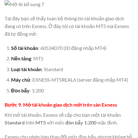
Tại đây bạn sẽ thấy toàn bộ thông tin tài khoản giao dịch
đang có trên Exness. Ở đây tôi có tài khoản MT5 mà Exness
đã tự động mở:
Số tài khoản
: 60534070 (ID đăng nhập MT4)
Nền tảng
: MT5
Loại tài khoản
: Standard
Máy chủ
: EXNESS-MT5REAL6 (server đăng nhập MT4)
Đòn bẩy
: 1:200
Bước 9. Mở tài khoản giao dịch mới trên sàn Exness
Khi mở tài khoản, Exness sẽ cấp cho bạn một tài khoản
Standard
trên
MT5
với mức
đòn bẩy 1:200
mặc định.
Exness cho phép bạn thay đổi mức đòn bẩy, nhưng không hỗ