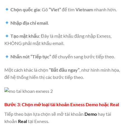
Chọn quốc gia
: Gõ
“Viet”
để tìm
Vietnam
nhanh hơn.
Nhập địa chỉ email
.
Tạo mật khẩu
: Đây là mật khẩu đăng nhập Exness,
KHÔNG phải mật khẩu email.
Nhấn nút “Tiếp tục”
để chuyển sang bước tiếp theo.
Một cách khác là chọn
“Bắt đầu ngay”
, như hình minh họa,
để hệ thống hiển thị các bước tiếp theo.
Bước 3: Chọn mở loại tài khoản Exness Demo hoặc Real
Tiếp theo bạn lựa chọn sẽ mở tài khoản
Demo
hay tài
khoản
Real
tại Exness.