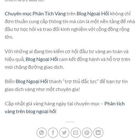
Chuyên mục Phân Tích Vàng
trên
Blog Ngoại Hối
không chỉ
đơn thuần cung cấp thông tin mà còn là một nền tảng để nhà
đầu tư học hỏi và trao đổi kinh nghiệm với cộng đồng rộng
lớn.
Với những ai đang tìm kiếm cơ hội đầu tư vàng an toàn và
hiệu quả,
Blog Ngoại Hối
cam kết đồng hành và hỗ trợ trên
mọi chặng đường giao dịch.
Biến
Blog Ngoại Hối
thành “trợ thủ đắc lực” để bạn tự tin
giao dịch vàng như một chuyên gia!
Cập nhật giá vàng hàng ngày tại chuyên mục –
Phân tích
vàng trên blog ngoại hối