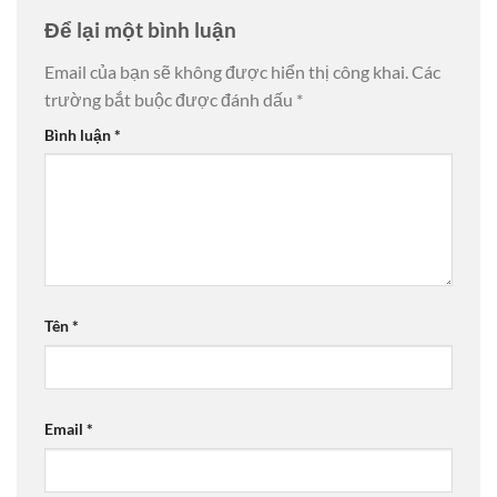
Để lại một bình luận
Email của bạn sẽ không được hiển thị công khai.
Các
trường bắt buộc được đánh dấu
*
Bình luận
*
Tên
*
Email
*