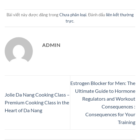
Bài viết này được đăng trong
Chưa phân loại
. Đánh dấu
liên kết thường
trực
.
ADMIN
Estrogen Blocker for Men: The
Ultimate Guide to Hormone
Jolie Da Nang Cooking Class –
Regulators and Workout
Premium Cooking Class in the
Consequences :
Heart of Da Nang
Consequences for Your
Training