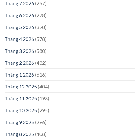
Tháng 7 2026
(257)
Tháng 6 2026
(278)
Tháng 5 2026
(398)
Tháng 4 2026
(578)
Tháng 3 2026
(580)
Tháng 2 2026
(432)
Tháng 1 2026
(616)
Tháng 12 2025
(404)
Tháng 11 2025
(193)
Tháng 10 2025
(295)
Tháng 9 2025
(296)
Tháng 8 2025
(408)