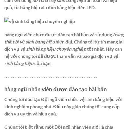
cam kết dùng
hóa chất vệ sinh bảng hiệu
an toàn và hiệu
quả, từ bảng hiệu alu đến bảng hiệu đèn LED.
hàng ngũ viên chức được đào tạo bài bản và sử dụng
trang
thiết bị vệ sinh bảng hiệu
hiện đại. Chúng tôi tự tín mang lại
dịch vụ
vệ sinh bảng hiệu chuyên nghiệp
tốt nhất. Hãy can
hệ với chúng tôi để được tham vấn và báo giá dịch vụ
vệ
sinh bảng hiệu
của bạn.
.
.
.
.
.
.
.
.
.
.
.
.
.
.
.
.
.
.
.
.
.
.
.
.
.
.
.
.
.
.
.
.
.
.
.
.
.
.
.
.
.
.
.
.
.
.
.
.
.
.
.
.
.
.
hàng ngũ nhân viên được đào tạo bài bản
Chúng tôi đào tạo Đội ngũ viên chức vệ sinh bảng hiệu với
kinh nghiệm phong phú. Điều này giúp chúng tôi cung cấp
dịch vụ uy tín và hiệu quả.
Chúng tôi biết rằng, một Đội ngũ nhân viên giỏi là chìa