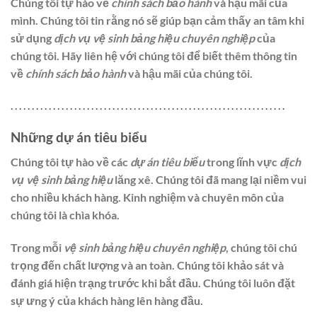
Chúng tôi tự hào về
chính sách bảo hành
và hậu mãi của
mình. Chúng tôi tin rằng nó sẽ giúp bạn cảm thấy an tâm khi
sử dụng
dịch vụ vệ sinh bảng hiệu chuyên nghiệp
của
chúng tôi. Hãy liên hệ với chúng tôi để biết thêm thông tin
về
chính sách bảo hành
và hậu mãi của chúng tôi.
.
.
.
.
.
.
.
.
.
.
.
.
.
.
.
.
.
.
.
.
.
.
.
.
.
.
.
.
.
.
.
.
.
.
.
.
.
.
.
.
.
.
.
.
.
.
.
.
.
.
.
.
.
.
.
.
.
.
.
.
.
.
.
.
.
Những dự án tiêu biểu
Chúng tôi tự hào về các
dự án tiêu biểu
trong lĩnh vực
dịch
vụ vệ sinh bảng hiệu
lăng xê. Chúng tôi đã mang lại niềm vui
cho nhiều khách hàng. Kinh nghiệm và chuyên môn của
chúng tôi là chìa khóa.
Trong mỗi
vệ sinh bảng hiệu chuyên nghiệp
, chúng tôi chú
trọng đến chất lượng và an toàn. Chúng tôi khảo sát và
đánh giá hiện trạng trước khi bắt đầu. Chúng tôi luôn đặt
sự ưng ý của khách hàng lên hàng đầu.