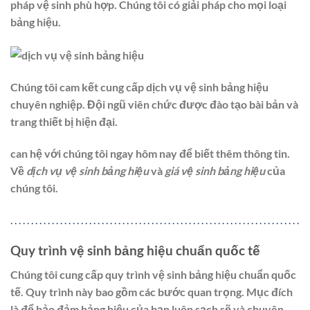
pháp vệ sinh phù hợp. Chúng tôi có giải pháp cho mọi loại
bảng hiệu.
Chúng tôi cam kết cung cấp dịch vụ vệ sinh bảng hiệu
chuyên nghiệp. Đội ngũ viên chức được đào tạo bài bản và
trang thiết bị hiện đại.
can hệ với chúng tôi ngay hôm nay để biết thêm thông tin.
Về
dịch vụ vệ sinh bảng hiệu
và
giá vệ sinh bảng hiệu
của
chúng tôi.
.
.
.
.
.
.
.
.
.
.
.
.
.
.
.
.
.
.
.
.
.
.
.
.
.
.
.
.
.
.
.
.
.
.
.
.
.
.
.
.
.
.
.
.
.
.
.
.
.
.
.
.
.
.
.
.
.
.
.
.
.
.
.
.
.
.
.
.
.
.
Quy trình vệ sinh bảng hiệu chuẩn quốc tế
Chúng tôi cung cấp quy trình vệ sinh bảng hiệu chuẩn quốc
tế. Quy trình này bao gồm các bước quan trọng. Mục đích
là để bảo đảm bảng hiệu của bạn luôn sạch sẽ và chuyên