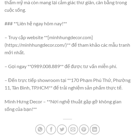
thẩm mỹ mà còn mang lại cảm giác thư giãn, cân bằng trong
cuộc sống.
### **Liên hệ ngay hôm nay!**
– Truy cập website **[minhhungdecor.com]
(https://minhhungdecor.com/)** để tham khảo các mẫu tranh
mới nhất.
– Gọi ngay **0989.008.889** để được tư vấn miễn phí.
– Đến trực tiếp showroom tại **170 Phạm Phú Thứ, Phường
11, Tân Bình, TP.HCM** để trải nghiệm sản phẩm thực tế.
Minh Hưng Decor – **Nơi nghệ thuật gặp gỡ không gian
sống của bạn!**