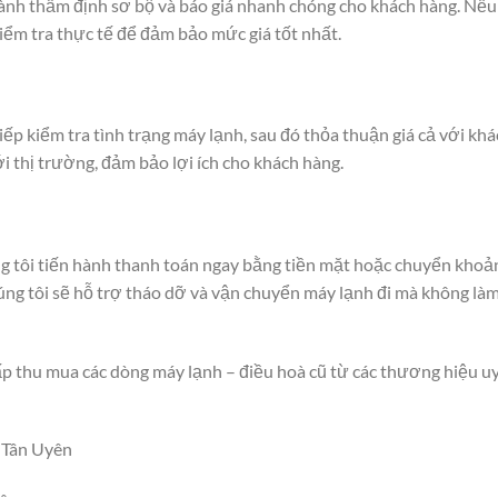
 hành thẩm định sơ bộ và báo giá nhanh chóng cho khách hàng. Nếu
kiểm tra thực tế để đảm bảo mức giá tốt nhất.
iếp kiểm tra tình trạng máy lạnh, sau đó thỏa thuận giá cả với kh
i thị trường, đảm bảo lợi ích cho khách hàng.
úng tôi tiến hành thanh toán ngay bằng tiền mặt hoặc chuyển khoả
úng tôi sẽ hỗ trợ tháo dỡ và vận chuyển máy lạnh đi mà không là
p thu mua các dòng máy lạnh – điều hoà cũ từ các thương hiệu u
 Tân Uyên