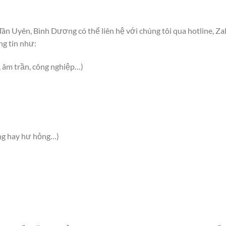
ân Uyên, Bình Dương có thể liên hệ với chúng tôi qua hotline, Za
ng tin như:
, âm trần, công nghiệp…)
ng hay hư hỏng…)