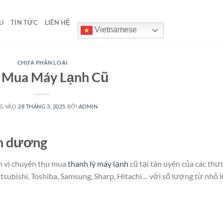
U
TIN TỨC
LIÊN HỆ
Vietnamese
CHƯA PHÂN LOẠI
 Mua Máy Lạnh Cũ
G VÀO
28 THÁNG 3, 2025
BỞI
ADMIN
nh dương
n vị chuyên thu mua
thanh lý máy lạnh
cũ tại tân uyên của các th
itsubishi, Toshiba, Samsung, Sharp, Hitachi… với số lượng từ nhỏ l