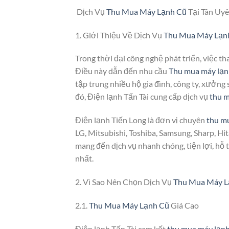
Dịch Vụ
Thu Mua Máy Lạnh Cũ
Tại Tân Uyê
1. Giới Thiệu Về Dịch Vụ
Thu Mua Máy Lạn
Trong thời đại công nghệ phát triển, việc tha
Điều này dẫn đến nhu cầu
Thu mua máy lạn
tập trung nhiều hộ gia đình, công ty, xưởng
đó, Điện lạnh Tấn Tài cung cấp dịch vụ
thu m
Điện lạnh Tiến Long là đơn vị chuyên
thu m
LG, Mitsubishi, Toshiba, Samsung, Sharp, Hi
mang đến dịch vụ nhanh chóng, tiện lợi, hỗ 
nhất.
2. Vì Sao Nên Chọn Dịch Vụ
Thu Mua Máy L
2.1.
Thu Mua Máy Lạnh Cũ
Giá Cao
Điện lạnh Tấn Tài cam kết
thu mua máy lạnh