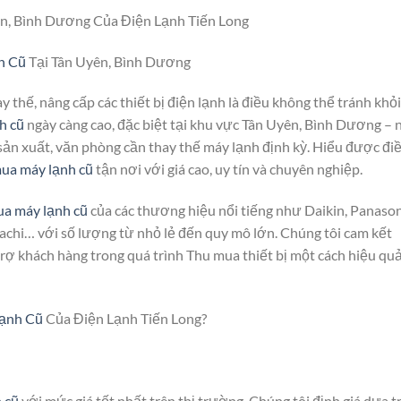
n, Bình Dương Của Điện Lạnh Tiến Long
h Cũ
Tại Tân Uyên, Bình Dương
y thế, nâng cấp các thiết bị điện lạnh là điều không thể tránh khỏi
h cũ
ngày càng cao, đặc biệt tại khu vực Tân Uyên, Bình Dương – 
 sản xuất, văn phòng cần thay thế máy lạnh định kỳ. Hiểu được đi
ua máy lạnh cũ
tận nơi với giá cao, uy tín và chuyên nghiệp.
ua máy lạnh cũ
của các thương hiệu nổi tiếng như Daikin, Panason
tachi… với số lượng từ nhỏ lẻ đến quy mô lớn. Chúng tôi cam kết
trợ khách hàng trong quá trình Thu mua thiết bị một cách hiệu qu
ạnh Cũ
Của Điện Lạnh Tiến Long?
 cũ
với mức giá tốt nhất trên thị trường. Chúng tôi định giá dựa t