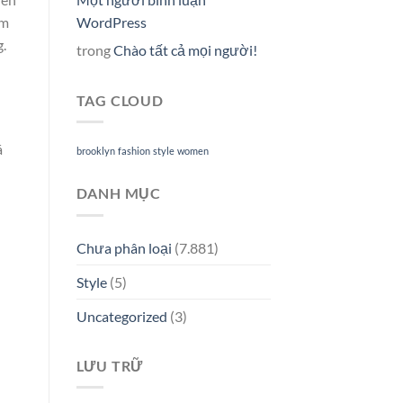
ăm
WordPress
g.
trong
Chào tất cả mọi người!
TAG CLOUD
á
brooklyn
fashion
style
women
DANH MỤC
Chưa phân loại
(7.881)
Style
(5)
Uncategorized
(3)
LƯU TRỮ