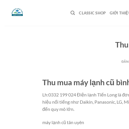
Bỏ
qua
CLASSIC SHOP
GIỚI THIỆ
nội
dung
Thu
ĐĂN
Thu mua máy lạnh cũ bì
Lh:0332 199 024 Điện lạnh Tiến Long là đơ
hiệu nổi tiếng như Daikin, Panasonic, LG, M
đến quy mô lớn.
máy lạnh cũ tân uyên