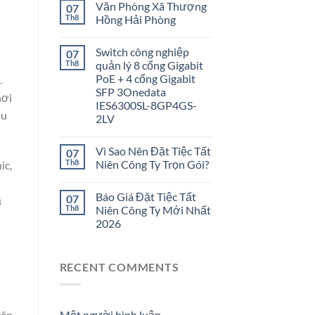
Văn Phòng Xã Thượng
07
Th8
Hồng Hải Phòng
Switch công nghiệp
07
Th8
quản lý 8 cổng Gigabit
PoE + 4 cổng Gigabit
.
SFP 3Onedata
nơi
IES6300SL-8GP4GS-
ều
2LV
Vì Sao Nên Đặt Tiệc Tất
07
Th8
Niên Công Ty Trọn Gói?
ic,
Báo Giá Đặt Tiệc Tất
07
ả
Th8
Niên Công Ty Mới Nhất
2026
RECENT COMMENTS
rên
Một người bình luận