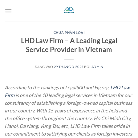
Bỏ
qua
nội
dung
CHƯA PHÂN LOẠI
LHD Law Firm – A Leading Legal
Service Provider in Vietnam
ĐĂNG VÀO
29 THÁNG 3, 2025
BỞI
ADMIN
According to the rankings of Legal500 and Hg.org,
LHD Law
Firm
is one of the 10 leading legal services in Vietnam for our
consultancy of establishing a foreign-owned capital business
in our country. With 15 years of experience in the field and
the office system throughout the country: Ho Chi Minh City,
Hanoi, Da Nang, Vung Tau, etc., LHD Law Firm takes pride in
our commitment to satisfying our clients as foreign investors