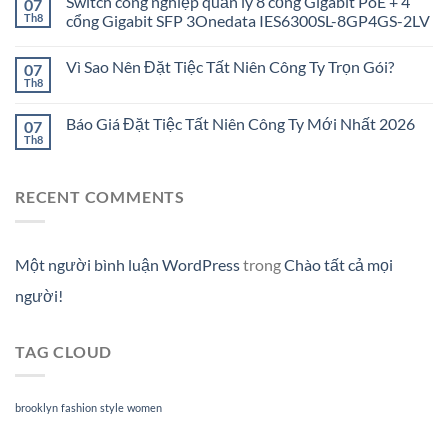
Switch công nghiệp quản lý 8 cổng Gigabit PoE + 4
07
Th8
cổng Gigabit SFP 3Onedata IES6300SL-8GP4GS-2LV
Vì Sao Nên Đặt Tiệc Tất Niên Công Ty Trọn Gói?
07
Th8
Báo Giá Đặt Tiệc Tất Niên Công Ty Mới Nhất 2026
07
Th8
RECENT COMMENTS
Một người bình luận WordPress
trong
Chào tất cả mọi
người!
TAG CLOUD
brooklyn
fashion
style
women