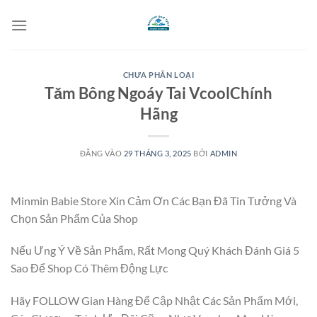
Bỏ
qua
nội
dung
CHƯA PHÂN LOẠI
Tăm Bông Ngoáy Tai VcoolChính
Hãng
ĐĂNG VÀO
29 THÁNG 3, 2025
BỞI
ADMIN
Minmin Babie Store Xin Cảm Ơn Các Bạn Đã Tin Tưởng Và
Chọn Sản Phẩm Của Shop
Nếu Ưng Ý Về Sản Phẩm, Rất Mong Quý Khách Đánh Giá 5
Sao Để Shop Có Thêm Động Lực
Hãy FOLLOW Gian Hàng Để Cập Nhật Các Sản Phẩm Mới,