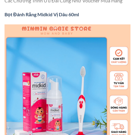
Các Chương Trình Ưu Đãi Cũng Như Voucher Mua Hàng
Bọt Đánh Răng Midkid Vị Dâu 60ml