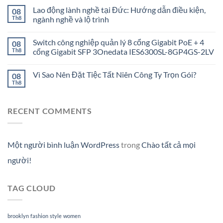
Lao động lành nghề tại Đức: Hướng dẫn điều kiện,
08
Th8
ngành nghề và lộ trình
Switch công nghiệp quản lý 8 cổng Gigabit PoE + 4
08
Th8
cổng Gigabit SFP 3Onedata IES6300SL-8GP4GS-2LV
Vì Sao Nên Đặt Tiệc Tất Niên Công Ty Trọn Gói?
08
Th8
RECENT COMMENTS
Một người bình luận WordPress
trong
Chào tất cả mọi
người!
TAG CLOUD
brooklyn
fashion
style
women