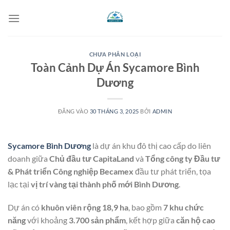
Bỏ
qua
nội
dung
CHƯA PHÂN LOẠI
Toàn Cảnh Dự Án Sycamore Bình
Dương
ĐĂNG VÀO
30 THÁNG 3, 2025
BỞI
ADMIN
Sycamore Bình Dương
là dự án khu đô thị cao cấp do liên
doanh giữa
Chủ đầu tư CapitaLand
và
Tổng công ty Đầu tư
& Phát triển Công nghiệp Becamex
đầu tư phát triển, tọa
lạc tại
vị trí vàng tại thành phố mới Bình Dương
.
Dự án có
khuôn viên rộng 18,9 ha
, bao gồm
7 khu chức
năng
với khoảng
3.700 sản phẩm
, kết hợp giữa
căn hộ cao