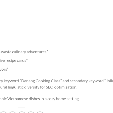
o-waste culinary adventures”
ve recipe cards”
avors”
mary keyword “Danang Cooking Class” and secondary keyword “Joli
al linguistic diversity for SEO optimization.
onic Vietnamese dishes in a cozy home setting.