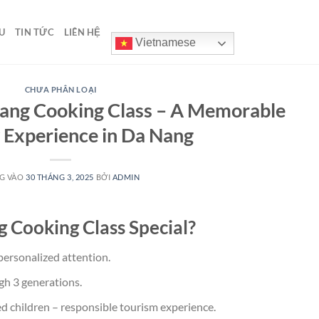
U
TIN TỨC
LIÊN HỆ
Vietnamese
CHƯA PHÂN LOẠI
Nang Cooking Class – A Memorable
 Experience in Da Nang
G VÀO
30 THÁNG 3, 2025
BỞI
ADMIN
 Cooking Class Special?
personalized attention.
h 3 generations.
d children – responsible tourism experience.