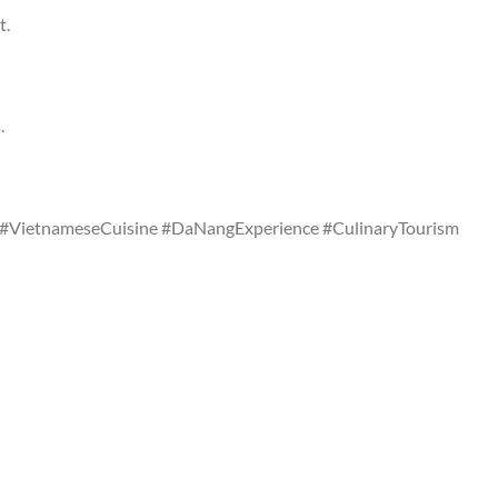
t.
.
 #VietnameseCuisine #DaNangExperience #CulinaryTourism