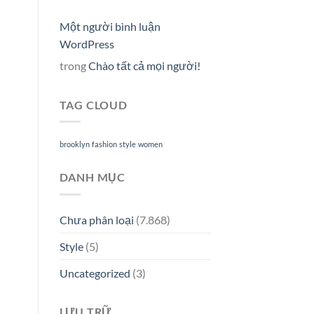
Một người bình luận
WordPress
trong
Chào tất cả mọi người!
TAG CLOUD
brooklyn
fashion
style
women
DANH MỤC
Chưa phân loại
(7.868)
Style
(5)
Uncategorized
(3)
LƯU TRỮ