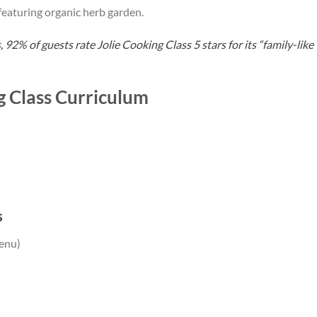
 featuring organic herb garden.
 92% of guests rate Jolie Cooking Class 5 stars for its “family-like
g Class Curriculum
s
enu)