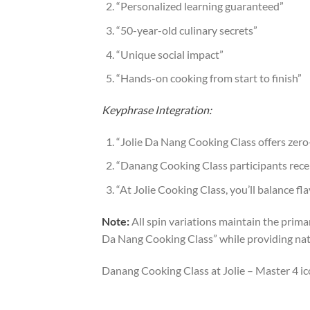
“Personalized learning guaranteed”
“50-year-old culinary secrets”
“Unique social impact”
“Hands-on cooking from start to finish”
Keyphrase Integration:
“Jolie Da Nang Cooking Class offers zer
“Danang Cooking Class participants recei
“At Jolie Cooking Class, you’ll balance fl
Note:
All spin variations maintain the pri
Da Nang Cooking Class” while providing natur
Danang Cooking Class at Jolie – Master 4 ic