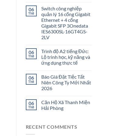
Switch công nghiệp
06
Th8
quản lý 16 cổng Gigabit
Ethernet + 4 cổng
Gigabit SFP 3Onedata
IES6300SL-16GT4GS-
2LV
Trình độ A2 tiếng Đức:
06
Th8
Lộ trình học, kỹ năng và
ứng dụng thực tế
Báo Giá Đặt Tiệc Tất
06
Th8
Niên Công Ty Mới Nhất
2026
Căn Hộ Xã Thanh Miện
06
Th8
Hải Phòng
RECENT COMMENTS