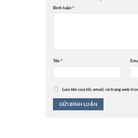
Bình luận
*
Tên
*
Ema
Lưu tên của tôi, email, và trang web tro