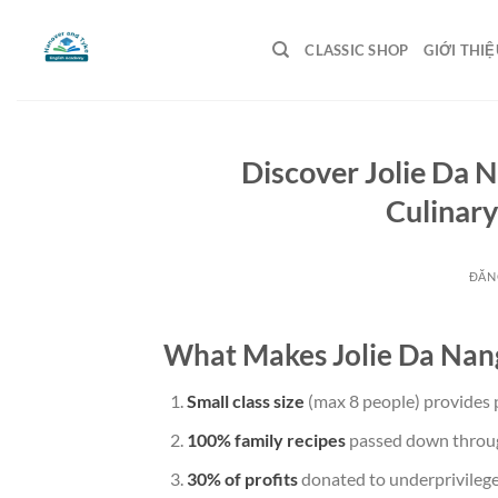
Bỏ
qua
CLASSIC SHOP
GIỚI THIỆ
nội
dung
Discover Jolie Da 
Culinary
ĐĂN
What Makes Jolie Da Nang
Small class size
(max 8 people) provides 
100% family recipes
passed down throug
30% of profits
donated to underprivilege