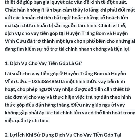
thiết để giúp bạn giải quyết các vấn đề kinh tế đột xuất.
Chắc hẳn không ít lần bạn cảm thấy lo lắng khi phải đối mặt
với các khoản chi tiêu bất ngờ hoặc những kế hoạch lớn
mà bạn chưa chuẩn bị sẵn nguồn tài chính. Chính vì thế,
dịch vụ cho vay tiền góp tại Huyện Trảng Bom và Huyện
Vĩnh Cửu đã trở thành một lựa chọn phổ biến cho những ai
đang tìm kiếm sự hỗ trợ tài chính nhanh chóng và tiện lợi
.
1. Dịch Vụ Cho Vay Tiền Góp Là Gì?
Lãi suất cho vay tiền góp ở Huyện Trảng Bom và Huyện
Vĩnh Cửu. – 0363864860 là một hình thức vay tiền linh
hoạt, cho phép người vay nhận được số tiền cần thiết từ
các đơn vị cho vay và thực hiện việc trả nợ dần theo hình
thức góp đều đặn hàng tháng. Điều này giúp người vay
không gặp phải áp lực tài chính lớn và có thể linh hoạt trong
việc quản lý chi tiêu.
2. Lợi Ích Khi Sử Dụng Dịch Vụ Cho Vay Tiền Góp Tại