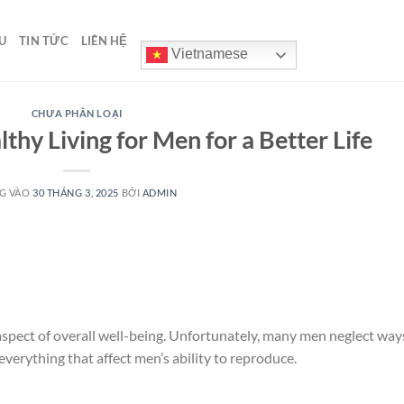
U
TIN TỨC
LIÊN HỆ
Vietnamese
CHƯA PHÂN LOẠI
hy Living for Men for a Better Life
G VÀO
30 THÁNG 3, 2025
BỞI
ADMIN
aspect of overall well-being. Unfortunately, many men neglect way
 everything that affect men’s ability to reproduce.