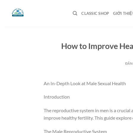
Bỏ
qua
CLASSIC SHOP
GIỚI THIỆ
nội
dung
How to Improve Healt
ĐĂN
An In-Depth Look at Male Sexual Health
Introduction
The reproductive system in men is a crucial 
improve healthy fertility. This guide explore
The Male Reproductive System