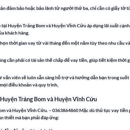
sản đảm bảo hoặc bảo lãnh từ người thứ ba, chỉ cần có giấy tờ t
góp tại Huyện Trảng Bom và Huyện Vĩnh Cửu áp dụng lãi suất cạnh
của khách hàng.
 chọn thời gian vay từ vài tháng đến một năm tùy theo nhu cầu v
g cần phải có tài sản thế chấp để vay tiền, giúp tiết kiệm thời g
ư vấn viên sẽ luôn sẵn sàng hỗ trợ và hướng dẫn bạn trong suốt
 mọi điều khoản và quy trình
.
ại Huyện Trảng Bom và Huyện Vĩnh Cửu
Bom và Huyện Vĩnh Cửu. – 0363864860 Mặc dù thủ tục vay tiền 
n thiết mà bạn phải đáp ứng: