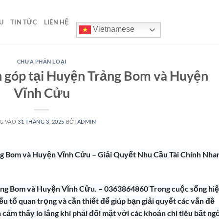
U
TIN TỨC
LIÊN HỆ
Vietnamese
CHƯA PHÂN LOẠI
n góp tại Huyện Trảng Bom và Huyện
Vĩnh Cửu
G VÀO
31 THÁNG 3, 2025
BỞI
ADMIN
g Bom và Huyện Vĩnh Cửu – Giải Quyết Nhu Cầu Tài Chính Nha
ảng Bom và Huyện Vĩnh Cửu. – 0363864860 Trong cuộc sống hi
yếu tố quan trọng và cần thiết để giúp bạn giải quyết các vấn đề
 cảm thấy lo lắng khi phải đối mặt với các khoản chi tiêu bất ng