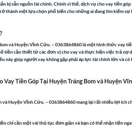
bị sẵn nguồn tài chính. Chính vì thế, dịch vụ cho vay tiền góp 
ở thành một lựa chọn phổ biến cho những ai đang tìm kiếm sự
?
 Bom và Huyện Vĩnh Cửu. – 0363864860 là một hình thức vay ti
 tiền cần thiết từ các đơn vị cho vay và thực hiện việc trả nợ 
u này giúp người vay không gặp phải áp lực tài chính lớn và có 
ho Vay Tiền Góp Tại Huyện Trảng Bom và Huyện Vĩ
 và Huyện Vĩnh Cửu. – 0363864860 mang lại rất nhiều lợi ích c
iền chỉ cần một vài thủ tục đơn giản và bạn có thể nhận tiền nga