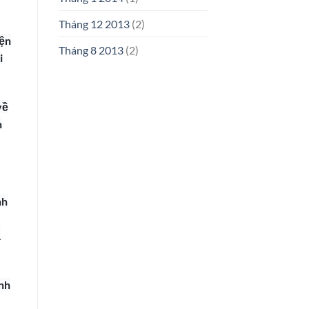
Tháng 12 2013
(2)
yện
Tháng 8 2013
(2)
i
về
n
nh
ả
anh