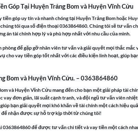
iền Góp Tại Huyện Trảng Bom và Huyện Vĩnh Cửu
y tiền góp uy tín và nhanh chóng tại Huyện Trảng Bom hoặc Hu
 chúng tôi qua số điện thoại 0363864860. Chúng tôi sẽ tư vấn ch
ơng án tài chính hợp lý và phù hợp nhất với nhu cầu của mình.
ăn phòng để gặp gỡ nhân viên tư vấn và giải quyết mọi thắc mắc 
ụ cho vay tiền góp tốt nhất với các điều kiện linh hoạt, giúp bạ
rảng Bom và Huyện Vĩnh Cửu. – 0363864860
 Bom và Huyện Vĩnh Cửu mang đến cho bạn một giải pháp tài chí
ục vay đơn giản, lãi suất cạnh tranh, và đội ngũ tư vấn viên nhiệt
ẽ giúp bạn giải quyết mọi khó khăn về tài chính một cách hiệu qu
 để nhận được sự hỗ trợ kịp thời từ chúng tôi!
oại 0363864860 để được tư vấn chi tiết và vay tiền một cách nh