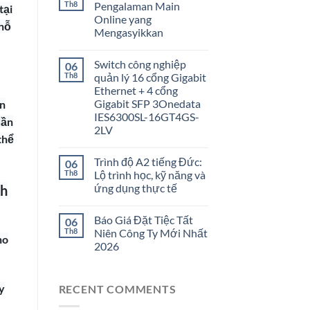
Th8
Pengalaman Main
tại
Online yang
 hỗ
Mengasyikkan
Switch công nghiệp
06
Th8
quản lý 16 cổng Gigabit
Ethernet + 4 cổng
Gigabit SFP 3Onedata
ền
IES6300SL-16GT4GS-
dần
2LV
thể
Trình độ A2 tiếng Đức:
06
Th8
Lộ trình học, kỹ năng và
ứng dụng thực tế
nh
Báo Giá Đặt Tiệc Tất
06
Th8
Niên Công Ty Mới Nhất
ho
2026
y
RECENT COMMENTS