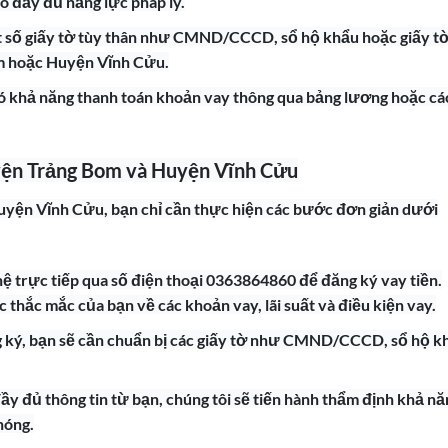
có đầy đủ năng lực pháp lý.
ột số giấy tờ tùy thân như CMND/CCCD, sổ hộ khẩu hoặc giấy t
m hoặc Huyện Vĩnh Cửu.
ó khả năng thanh toán khoản vay thông qua bảng lương hoặc cá
uyện Trảng Bom và Huyện Vĩnh Cửu
uyện Vĩnh Cửu, bạn chỉ cần thực hiện các bước đơn giản dưới
 hệ trực tiếp qua số điện thoại 0363864860 để đăng ký vay tiền.
ác thắc mắc của bạn về các khoản vay, lãi suất và điều kiện vay.
ng ký, bạn sẽ cần chuẩn bị các giấy tờ như CMND/CCCD, sổ hộ k
ầy đủ thông tin từ bạn, chúng tôi sẽ tiến hành thẩm định khả nă
hóng.