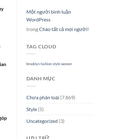
ùy
Một người bình luận
WordPress
trong
Chào tất cả mọi người!
à
TAG CLOUD
ian
brooklyn
fashion
style
women
DANH MỤC
Chưa phân loại
(7.869)
Style
(5)
góp
Uncategorized
(3)
LƯU TRỮ