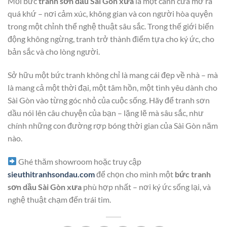
Mỗi bức
tranh sơn dầu Sài Gòn xưa
là một cánh cửa mở ra
quá khứ – nơi cảm xúc, không gian và con người hòa quyện
trong một chỉnh thể nghệ thuật sâu sắc. Trong thế giới biến
động không ngừng, tranh trở thành điểm tựa cho ký ức, cho
bản sắc và cho lòng người.
Sở hữu một bức tranh không chỉ là mang cái đẹp về nhà – mà
là mang cả một thời đại, một tâm hồn, một tình yêu dành cho
Sài Gòn vào từng góc nhỏ của cuộc sống. Hãy để tranh sơn
dầu nói lên câu chuyện của bạn – lặng lẽ mà sâu sắc, như
chính những con đường rợp bóng thời gian của Sài Gòn năm
nào.
Ghé thăm showroom hoặc truy cập
sieuthitranhsondau.com
để chọn cho mình một
bức tranh
sơn dầu Sài Gòn xưa
phù hợp nhất – nơi ký ức sống lại, và
nghệ thuật chạm đến trái tim.