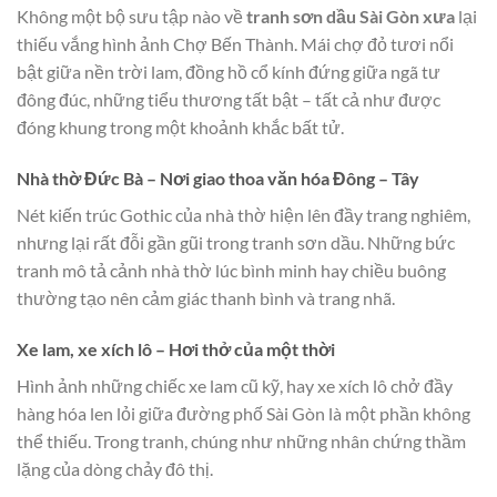
Không một bộ sưu tập nào về
tranh sơn dầu Sài Gòn xưa
lại
thiếu vắng hình ảnh Chợ Bến Thành. Mái chợ đỏ tươi nổi
bật giữa nền trời lam, đồng hồ cổ kính đứng giữa ngã tư
đông đúc, những tiểu thương tất bật – tất cả như được
đóng khung trong một khoảnh khắc bất tử.
Nhà thờ Đức Bà
– Nơi giao thoa văn hóa Đông – Tây
Nét kiến trúc Gothic của nhà thờ hiện lên đầy trang nghiêm,
nhưng lại rất đỗi gần gũi trong tranh sơn dầu. Những bức
tranh mô tả cảnh nhà thờ lúc bình minh hay chiều buông
thường tạo nên cảm giác thanh bình và trang nhã.
Xe lam, xe xích lô
– Hơi thở của một thời
Hình ảnh những chiếc xe lam cũ kỹ, hay xe xích lô chở đầy
hàng hóa len lỏi giữa đường phố Sài Gòn là một phần không
thể thiếu. Trong tranh, chúng như những nhân chứng thầm
lặng của dòng chảy đô thị.