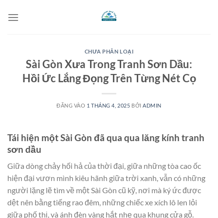
Bỏ
qua
nội
dung
CHƯA PHÂN LOẠI
Sài Gòn Xưa Trong Tranh Sơn Dầu:
Hồi Ức Lắng Đọng Trên Từng Nét Cọ
ĐĂNG VÀO
1 THÁNG 4, 2025
BỞI
ADMIN
Tái hiện một Sài Gòn đã qua qua lăng kính tranh
sơn dầu
Giữa dòng chảy hối hả của thời đại, giữa những tòa cao ốc
hiện đại vươn mình kiêu hãnh giữa trời xanh, vẫn có những
người lặng lẽ tìm về một Sài Gòn cũ kỹ, nơi mà ký ức được
dệt nên bằng tiếng rao đêm, những chiếc xe xích lô len lỏi
giữa phố thị, và ánh đèn vàng hắt nhẹ qua khung cửa gỗ.