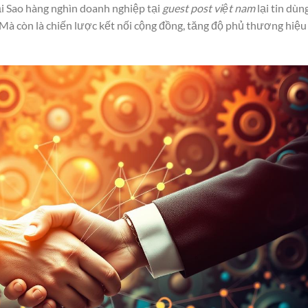
ại Sao hàng nghìn doanh nghiệp tại
guest post việt nam
lại tin dùn
 Mà còn là chiến lược kết nối cộng đồng, tăng độ phủ thương hiệu