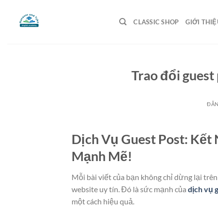
Bỏ
qua
CLASSIC SHOP
GIỚI THIỆ
nội
dung
Trao đổi gues
ĐĂ
Dịch Vụ Guest Post: Kết
Mạnh Mẽ!
Mỗi bài viết của bạn không chỉ dừng lại trê
website uy tín. Đó là sức mạnh của
dịch vụ 
một cách hiệu quả.