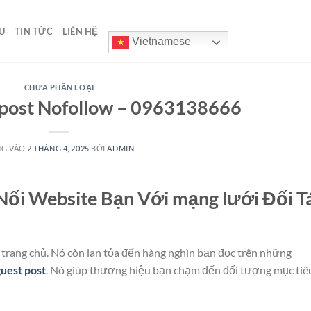
U
TIN TỨC
LIÊN HỆ
Vietnamese
CHƯA PHÂN LOẠI
t post Nofollow – 0963138666
NG VÀO
2 THÁNG 4, 2025
BỞI
ADMIN
 Nối Website Bạn Với mạng lưới Đối T
n trang chủ. Nó còn lan tỏa đến hàng nghìn bạn đọc trên những
guest post
. Nó giúp thương hiệu bạn chạm đến đối tượng mục tiê