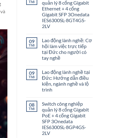
Th8
quản lý 8 cổng Gigabit
g
Ethernet + 4 cổng
 và
Gigabit SFP 3Onedata
IES6300SL-8GT4GS-
2LV
Lao động lành nghề: Cơ
09
Th8
hội làm việc trực tiếp
tại Đức cho người có
tay nghề
Lao động lành nghề tại
09
Th8
Đức: Hướng dẫn điều
kiện, ngành nghề và lộ
trình
Switch công nghiệp
08
Th8
quản lý 8 cổng Gigabit
PoE + 4 cổng Gigabit
SFP 3Onedata
IES6300SL-8GP4GS-
2LV