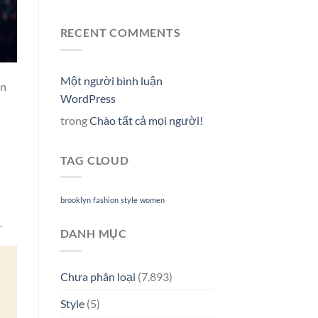
RECENT COMMENTS
Một người bình luận
ên
WordPress
trong
Chào tất cả mọi người!
TAG CLOUD
brooklyn
fashion
style
women
.
DANH MỤC
Chưa phân loại
(7.893)
Style
(5)