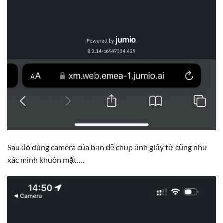
Sau đó dùng camera của bạn để chụp ảnh giấy tờ cũng như
xác minh khuôn mặt….