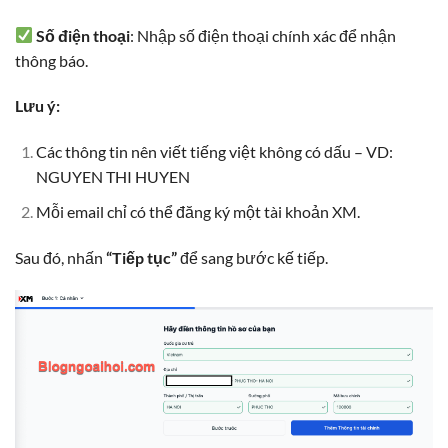
Số điện thoại
: Nhập số điện thoại chính xác để nhận
thông báo.
Lưu ý:
Các thông tin nên viết tiếng việt không có dấu – VD:
NGUYEN THI HUYEN
Mỗi email chỉ có thể đăng ký một tài khoản XM.
Sau đó, nhấn
“Tiếp tục”
để sang bước kế tiếp.