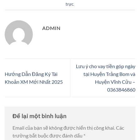
trực
.
ADMIN
Lưu ý cho vay tiền góp ngày
Hướng Dẫn Đăng Ký Tài
tại Huyện Trảng Bom và
Khoản XM Mới Nhất 2025
Huyện Vĩnh Cửu –
0363846860
Để lại một bình luận
Email của bạn sẽ không được hiển thị công khai.
Các
trường bắt buộc được đánh dấu
*