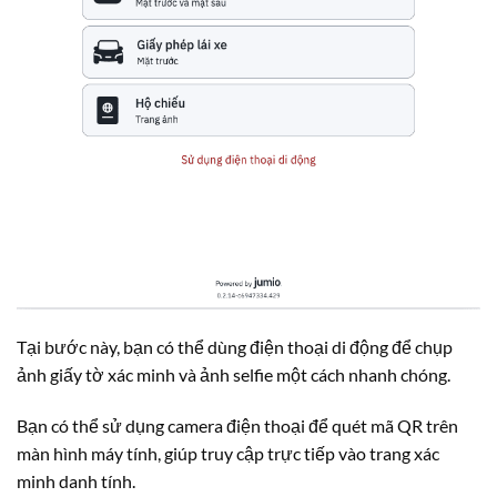
Tại bước này, bạn có thể dùng điện thoại di động để chụp
ảnh giấy tờ xác minh và ảnh selfie một cách nhanh chóng.
Bạn có thể sử dụng camera điện thoại để quét mã QR trên
màn hình máy tính, giúp truy cập trực tiếp vào trang xác
minh danh tính.