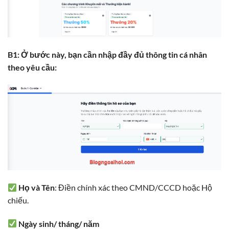
B1: Ở bước này, bạn cần nhập đầy đủ thông tin cá nhân
theo yêu cầu:
Họ và Tên
: Điền chính xác theo CMND/CCCD hoặc Hộ
chiếu.
Ngày sinh/ tháng/ năm