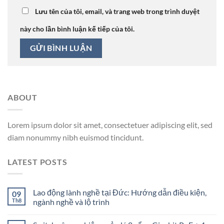
Lưu tên của tôi, email, và trang web trong trình duyệt
này cho lần bình luận kế tiếp của tôi.
ABOUT
Lorem ipsum dolor sit amet, consectetuer adipiscing elit, sed
diam nonummy nibh euismod tincidunt.
LATEST POSTS
Lao động lành nghề tại Đức: Hướng dẫn điều kiện,
09
Th8
ngành nghề và lộ trình